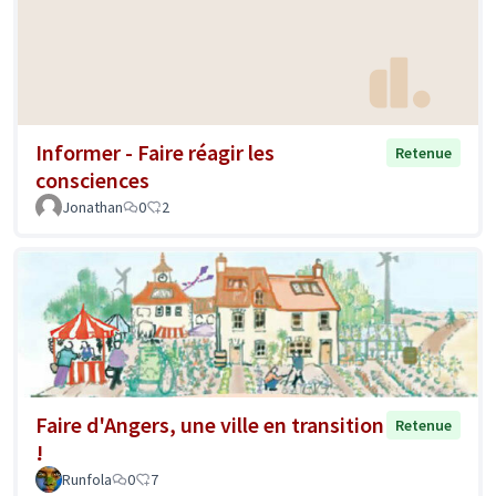
Informer - Faire réagir les
Retenue
consciences
Jonathan
0
2
Faire d'Angers, une ville en transition
Retenue
!
Runfola
0
7