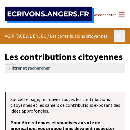
Panneau de gestion des cookies
Menu
Se connecter
Menu p
AGIR FACE A L’ENJEU
/
Les contributions citoyennes
Les contributions citoyennes
Filtrer et rechercher
Sur cette page, retrouvez toutes les contributions
citoyennes et les cahiers de contributions exposant des
idées approfondies.
Pour être retenues et soumises au vote de
priorisation, vos propositions devaient respecter