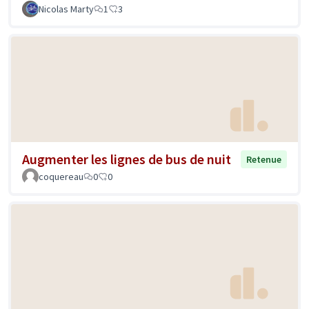
Nicolas Marty
1
3
Augmenter les lignes de bus de nuit
Retenue
coquereau
0
0