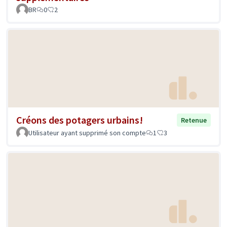
BR
0
2
Créons des potagers urbains!
Retenue
Utilisateur ayant supprimé son compte
1
3