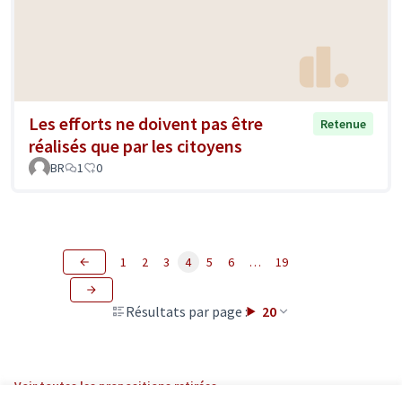
Les efforts ne doivent pas être
Retenue
réalisés que par les citoyens
BR
1
0
1
2
3
4
5
6
…
19
Résultats par page :
20
Voir toutes les propositions retirées