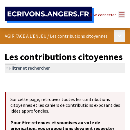
Panneau de gestion des cookies
Menu
Se connecter
Menu p
AGIR FACE A L’ENJEU
/
Les contributions citoyennes
Les contributions citoyennes
Filtrer et rechercher
Sur cette page, retrouvez toutes les contributions
citoyennes et les cahiers de contributions exposant des
idées approfondies.
Pour être retenues et soumises au vote de
priorisation, vos propositions devaient respecter