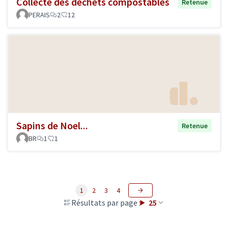
Collecte des déchets compostables
Retenue
PERAIS
2
12
Sapins de Noel...
Retenue
BR
1
1
1
2
3
4
Résultats par page :
25