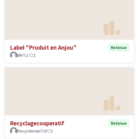
Label "Produit en Anjou"
Retenue
BR
1
2
Recyclagecooperatif
Retenue
Recycleman
0
1