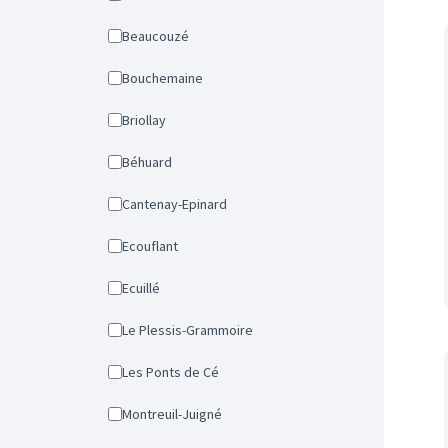
Beaucouzé
Bouchemaine
Briollay
Béhuard
Cantenay-Epinard
Ecouflant
Ecuillé
Le Plessis-Grammoire
Les Ponts de Cé
Montreuil-Juigné