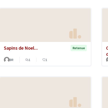
Sapins de Noel...
Retenue
BR
1
1