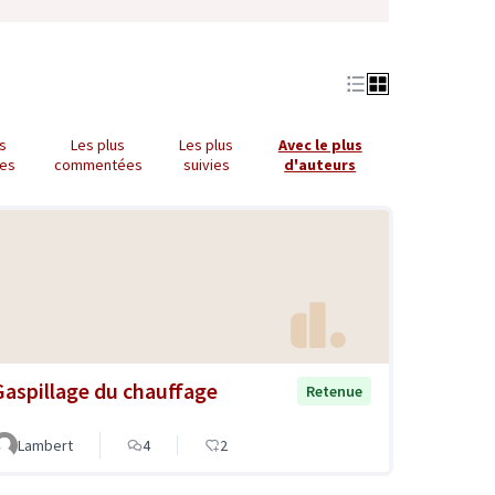
us
Les plus
Les plus
Avec le plus
es
commentées
suivies
d'auteurs
Gaspillage du chauffage
Retenue
Lambert
4
2