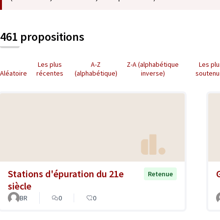
461 propositions
Les plus
A-Z
Z-A (alphabétique
Les pl
Aléatoire
récentes
(alphabétique)
inverse)
soutenu
Stations d'épuration du 21e
Retenue
siècle
BR
0
0