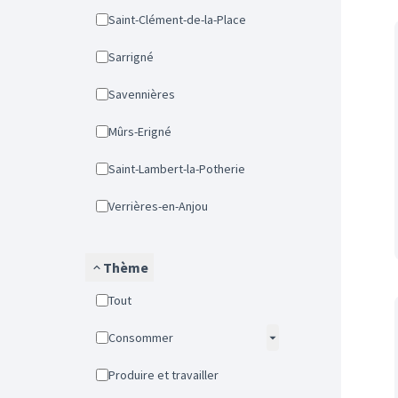
Saint-Clément-de-la-Place
Sarrigné
Savennières
Mûrs-Erigné
Saint-Lambert-la-Potherie
Verrières-en-Anjou
Thème
Tout
Consommer
Produire et travailler