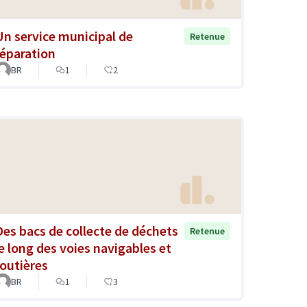
Un service municipal de
Retenue
réparation
BR
1
2
Des bacs de collecte de déchets
Retenue
le long des voies navigables et
routières
BR
1
3