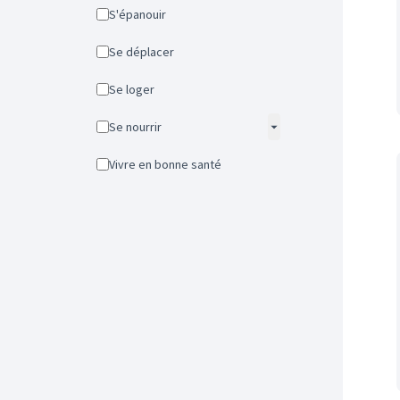
S'épanouir
Se déplacer
Se loger
Se nourrir
Vivre en bonne santé