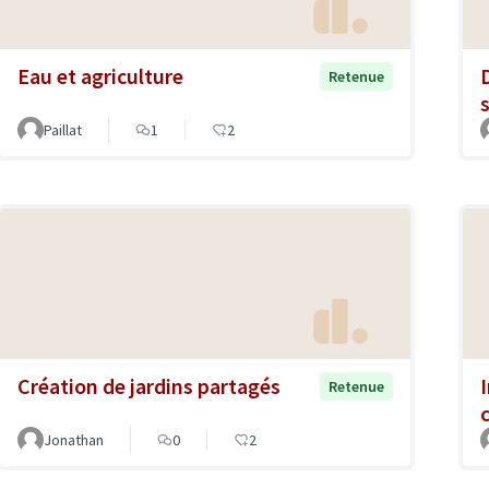
Eau et agriculture
Retenue
s
Paillat
1
2
Création de jardins partagés
I
Retenue
Jonathan
0
2