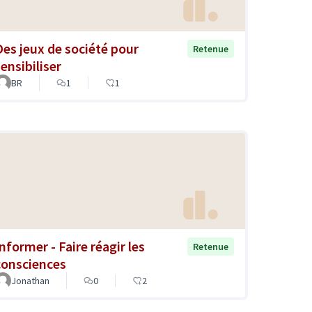
Des jeux de société pour
Retenue
ensibiliser
BR
1
1
nformer - Faire réagir les
Retenue
consciences
Jonathan
0
2