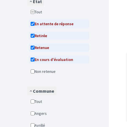
État
Tout
En attente de réponse
Retirée
Retenue
En cours d'évaluation
Non retenue
Commune
Tout
Angers
Avrillé