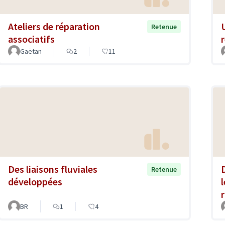
Ateliers de réparation
Retenue
associatifs
Gaëtan
2
11
Des liaisons fluviales
Retenue
développées
BR
1
4