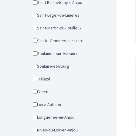
Saint Barthélémy-d'Anjou
Saint-Léger-de-Linières
Saint-Martin-du-Fouilloux
Sainte-Gemmes-sur-Loire
Soulaines-sur-Aubance
Soulaire-et-Bourg
Trélazé
Feneu
Loire-Authion
Longuenée-en-Anjou
Rives-du-Loir-en-Anjou