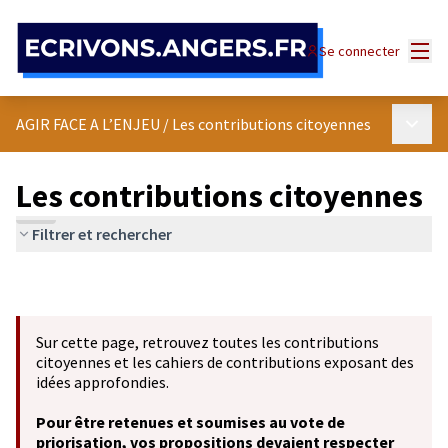
Panneau de gestion des cookies
Menu
Se connecter
Menu p
AGIR FACE A L’ENJEU
/
Les contributions citoyennes
Les contributions citoyennes
Filtrer et rechercher
Sur cette page, retrouvez toutes les contributions
citoyennes et les cahiers de contributions exposant des
idées approfondies.
Pour être retenues et soumises au vote de
priorisation, vos propositions devaient respecter