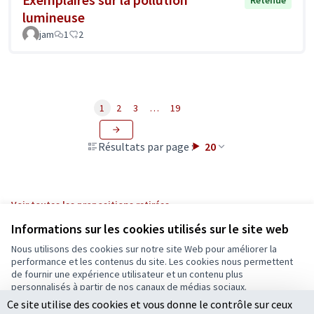
lumineuse
jam
1
2
1
2
3
…
19
Résultats par page :
20
Voir toutes les propositions retirées
Informations sur les cookies utilisés sur le site web
Nous utilisons des cookies sur notre site Web pour améliorer la
Conditions d'utilisation
performance et les contenus du site. Les cookies nous permettent
Paramètres des cookies
de fournir une expérience utilisateur et un contenu plus
Ecrivons Angers sur X
Ecrivons Angers sur Facebook
personnalisés à partir de nos canaux de médias sociaux.
(Lien externe)
(Lien externe)
Ce site utilise des cookies et vous donne le contrôle sur ceux
Tout accepter