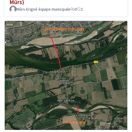
Mûrs)
Mûrs-Erigné équipe municipale
0
2