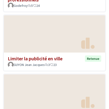
Godefroy
5
24
Limiter la publicité en ville
Retenue
GUYON Jean Jacques
3
23