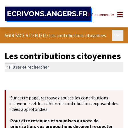
Panneau de gestion des cookies
Menu
Se connecter
Menu p
AGIR FACE A L’ENJEU
/
Les contributions citoyennes
Les contributions citoyennes
Filtrer et rechercher
Sur cette page, retrouvez toutes les contributions
citoyennes et les cahiers de contributions exposant des
idées approfondies.
Pour être retenues et soumises au vote de
priorisation, vos propositions devaient respecter