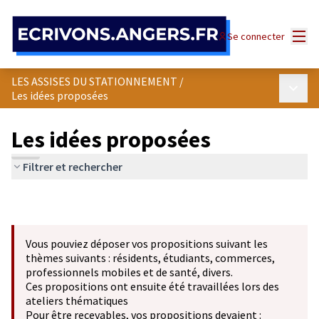
Panneau de gestion des cookies
Menu
Se connecter
LES ASSISES DU STATIONNEMENT
/
Menu p
Les idées proposées
Les idées proposées
Filtrer et rechercher
Vous pouviez déposer vos propositions suivant les
thèmes suivants : résidents, étudiants, commerces,
professionnels mobiles et de santé, divers.
Ces propositions ont ensuite été travaillées lors des
ateliers thématiques
Pour être recevables, vos propositions devaient :