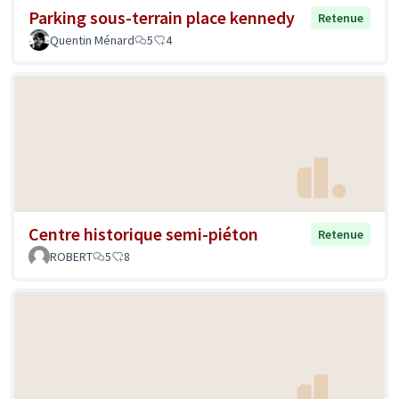
Parking sous-terrain place kennedy
Retenue
Quentin Ménard
5
4
Centre historique semi-piéton
Retenue
ROBERT
5
8