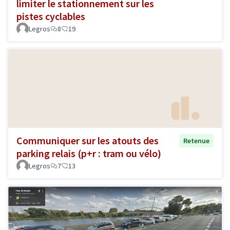
limiter le stationnement sur les
pistes cyclables
Legros
8
19
Communiquer sur les atouts des
Retenue
parking relais (p+r : tram ou vélo)
Legros
7
13