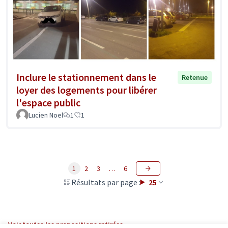
Inclure le stationnement dans le
Retenue
loyer des logements pour libérer
l'espace public
Lucien Noel
1
1
1
2
3
…
6
Résultats par page :
25
Voir toutes les propositions retirées