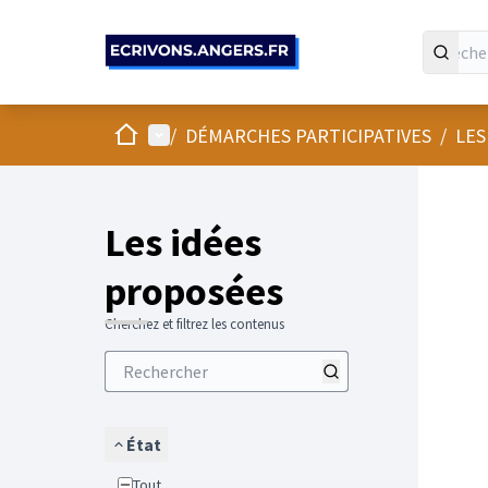
Panneau de gestion des cookies
Accueil
Menu principal
/
DÉMARCHES PARTICIPATIVES
/
LES
Les idées
proposées
Cherchez et filtrez les contenus
État
Tout