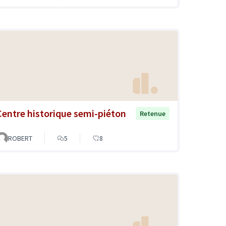
Centre historique semi-piéton
Retenue
ROBERT
5
8