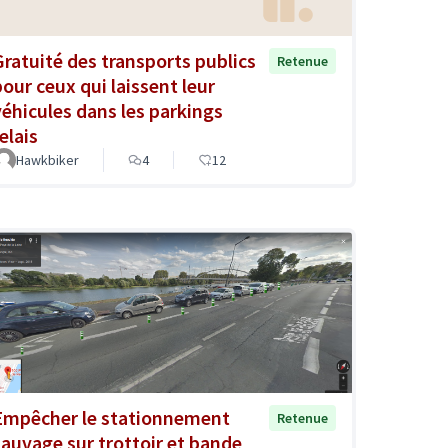
Gratuité des transports publics
Retenue
pour ceux qui laissent leur
véhicules dans les parkings
elais
Hawkbiker
4
12
Empêcher le stationnement
Retenue
sauvage sur trottoir et bande