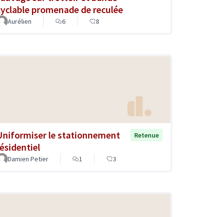
cyclable promenade de reculée
Aurélien
6
8
Uniformiser le stationnement
Retenue
résidentiel
Damien Petier
1
3