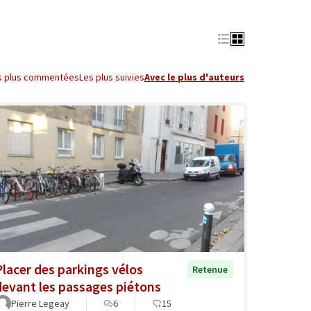
s plus commentées
Les plus suivies
Avec le plus d'auteurs
Placer des parkings vélos
Retenue
devant les passages piétons
Pierre Legeay
6
15