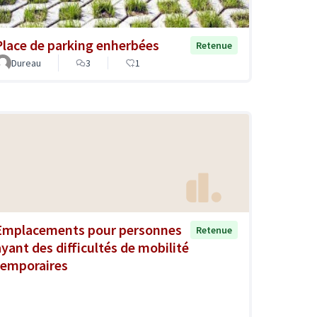
Place de parking enherbées
Retenue
Dureau
3
1
Emplacements pour personnes
Retenue
ayant des difficultés de mobilité
temporaires