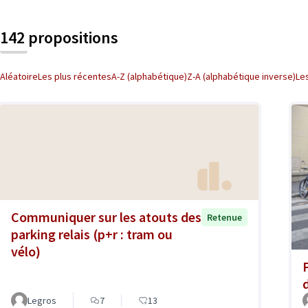
142 propositions
Aléatoire
Les plus récentes
A-Z (alphabétique)
Z-A (alphabétique inverse)
Le
Communiquer sur les atouts des
Retenue
parking relais (p+r : tram ou
vélo)
Legros
7
13