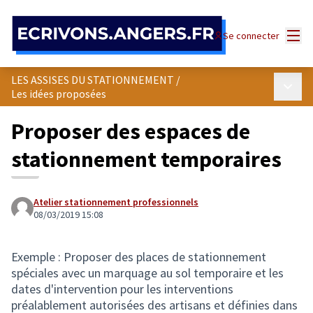
Panneau de gestion des cookies
Menu
Se connecter
LES ASSISES DU STATIONNEMENT
/
Menu p
Les idées proposées
Proposer des espaces de
stationnement temporaires
Atelier stationnement professionnels
08/03/2019 15:08
Exemple : Proposer des places de stationnement
spéciales avec un marquage au sol temporaire et les
dates d'intervention pour les interventions
préalablement autorisées des artisans et définies dans