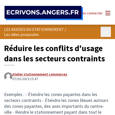
Panneau de gestion des cookies
Menu
Se connecter
LES ASSISES DU STATIONNEMENT
/
Menu p
Les idées proposées
Réduire les conflits d'usage
dans les secteurs contraints
Atelier stationnement commerces
07/03/2019 15:47
Exemples : - Étendre les zones payantes dans les
secteurs contraints - Étendre les zones bleues autours
des zones payantes, des axes importants du centre-
ville - Rendre le stationnement payant dans tout le