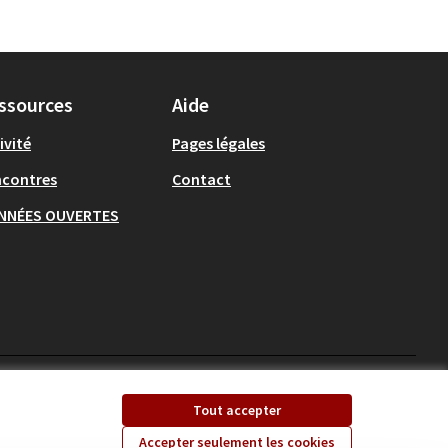
ssources
Aide
ivité
Pages légales
ncontres
Contact
NNÉES OUVERTES
Ecrivons Angers sur X
Ecrivons Angers sur
Tout accepter
(Lien externe)
(Lien externe)
Accepter seulement les cookies