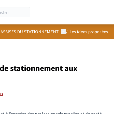
Menu utilisateur
 ASSISES DU STATIONNEMENT
/
Les idées proposées
s de stationnement aux
ls
nt à l'exercice des professionnels mobiles et de santé