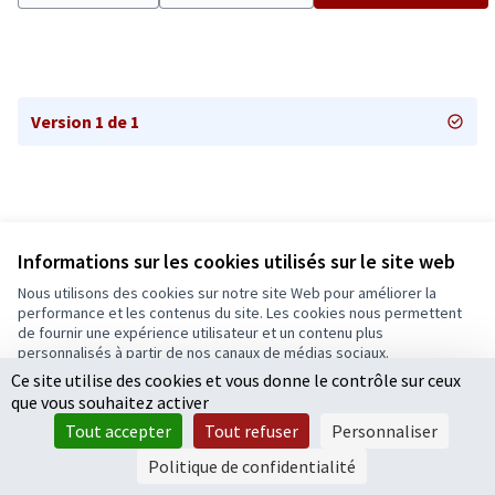
Version 1 de 1
Informations sur les cookies utilisés sur le site web
Nous utilisons des cookies sur notre site Web pour améliorer la
Conditions d'utilisation
performance et les contenus du site. Les cookies nous permettent
Paramètres des cookies
de fournir une expérience utilisateur et un contenu plus
Ecrivons Angers sur X
Ecrivons Angers sur Facebook
personnalisés à partir de nos canaux de médias sociaux.
(Lien externe)
(Lien externe)
Ce site utilise des cookies et vous donne le contrôle sur ceux
Tout accepter
que vous souhaitez activer
Accepter seulement les cookies essentiels
Tout accepter
Tout refuser
Personnaliser
Licence Cre
(Lien extern
Paramètres
(Lien externe)
Site réalisé grâce au
logiciel libre Decidim
.
Politique de confidentialité
(Lien externe)