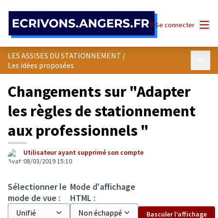
Panneau de gestion des cookies
Menu
Se connecter
LES ASSISES DU STATIONNEMENT
/
Menu p
Les idées proposées
Changements sur "Adapter
les règles de stationnement
aux professionnels "
Utilisateur ayant supprimé son compte
08/03/2019 15:10
Sélectionner le
Mode d'affichage
mode de vue :
HTML :
Basculer l’affichage