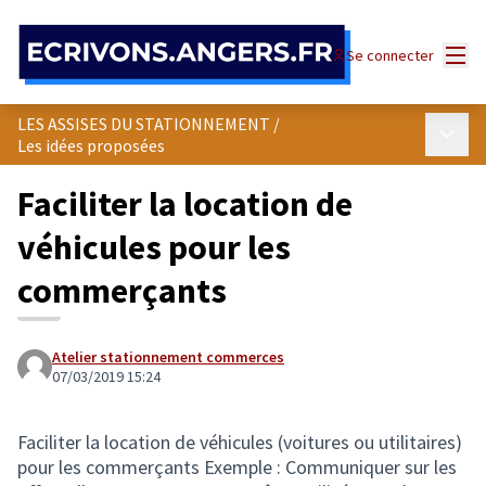
Panneau de gestion des cookies
Menu
Se connecter
LES ASSISES DU STATIONNEMENT
/
Menu p
Les idées proposées
Faciliter la location de
véhicules pour les
commerçants
Atelier stationnement commerces
07/03/2019 15:24
Faciliter la location de véhicules (voitures ou utilitaires)
pour les commerçants Exemple : Communiquer sur les