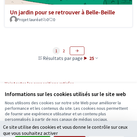
Un jardin pour se retrouver à Belle-Beille
Projet lauréat
0
0
1
2
Résultats par page :
25
Voir toutes les propositions retirées
Informations sur les cookies utilisés sur le site web
Nous utilisons des cookies sur notre site Web pour améliorer la
Conditions d'utilisation
performance et les contenus du site. Les cookies nous permettent
Paramètres des cookies
de fournir une expérience utilisateur et un contenu plus
Ecrivons Angers sur X
Ecrivons Angers sur Facebook
personnalisés à partir de nos canaux de médias sociaux.
(Lien externe)
(Lien externe)
Ce site utilise des cookies et vous donne le contrôle sur ceux
Tout accepter
que vous souhaitez activer
Accepter seulement les cookies essentiels