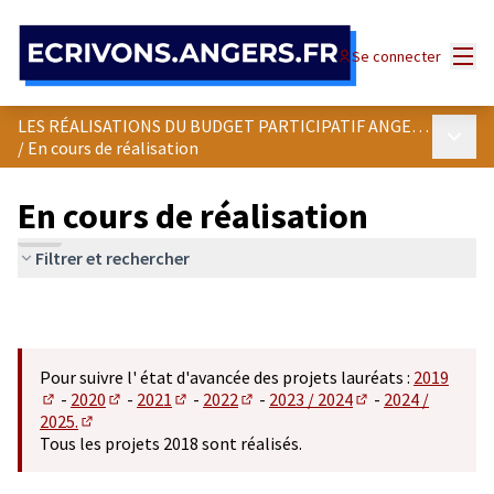
Panneau de gestion des cookies
Menu
Se connecter
LES RÉALISATIONS DU BUDGET PARTICIPATIF ANGEVIN
Menu p
/
En cours de réalisation
En cours de réalisation
Filtrer et rechercher
Pour suivre l' état d'avancée des projets lauréats :
2019
-
2020
-
2021
-
2022
-
2023 / 2024
-
2024 /
(S'ouvre dans un nouvel onglet)
(S'ouvre dans un nouvel onglet)
(S'ouvre dans un nouvel onglet)
(S'ouvre dans un nouvel onglet)
(S'ouvre dans un n
2025.
(S'ouvre dans un nouvel onglet)
Tous les projets 2018 sont réalisés.