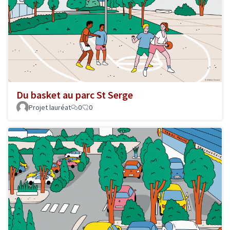
Du basket au parc St Serge
Projet lauréat
0
0