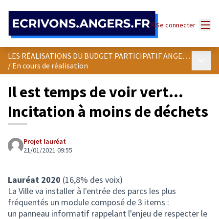
Panneau de gestion des cookies
Menu
Se connecter
LES RÉALISATIONS DU BUDGET PARTICIPATIF ANGEVIN
Menu p
/
En cours de réalisation
Il est temps de voir vert...
Incitation à moins de déchets
Projet lauréat
21/01/2021 09:55
Lauréat 2020
(16,8% des voix)
La Ville va installer à l'entrée des parcs les plus
fréquentés un module composé de 3 items :
un panneau informatif rappelant l'enjeu de respecter le