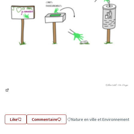
(Lien externe)
Like
Commentaire
Nature en ville et Environnement
Filtrer les résultats de la catégorie :