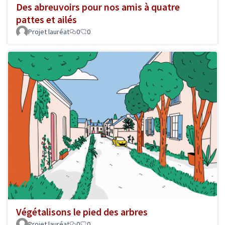
Des abreuvoirs pour nos amis à quatre
pattes et ailés
Projet lauréat
0
0
Végétalisons le pied des arbres
Projet lauréat
0
0