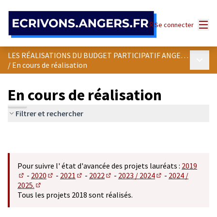
Panneau de gestion des cookies
Menu
Se connecter
LES RÉALISATIONS DU BUDGET PARTICIPATIF ANGEVIN
Menu p
/
En cours de réalisation
En cours de réalisation
Filtrer et rechercher
Pour suivre l' état d'avancée des projets lauréats :
2019
-
2020
-
2021
-
2022
-
2023 / 2024
-
2024 /
(S'ouvre dans un nouvel onglet)
(S'ouvre dans un nouvel onglet)
(S'ouvre dans un nouvel onglet)
(S'ouvre dans un nouvel onglet)
(S'ouvre dans un n
2025.
(S'ouvre dans un nouvel onglet)
Tous les projets 2018 sont réalisés.