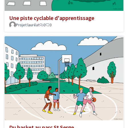
Une piste cyclable d'apprentissage
Projet lauréat
0
0
Du basket au parc St Serge