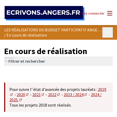
Panneau de gestion des cookies
Menu
Se connecter
LES RÉALISATIONS DU BUDGET PARTICIPATIF ANGEVIN
Menu p
/
En cours de réalisation
En cours de réalisation
Filtrer et rechercher
Pour suivre l' état d'avancée des projets lauréats :
2019
-
2020
-
2021
-
2022
-
2023 / 2024
-
2024 /
(S'ouvre dans un nouvel onglet)
(S'ouvre dans un nouvel onglet)
(S'ouvre dans un nouvel onglet)
(S'ouvre dans un nouvel onglet)
(S'ouvre dans un n
2025.
(S'ouvre dans un nouvel onglet)
Tous les projets 2018 sont réalisés.