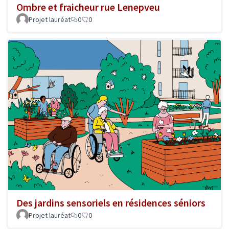
Ombre et fraicheur rue Lenepveu
Projet lauréat
0
0
Des jardins sensoriels en résidences séniors
Projet lauréat
0
0