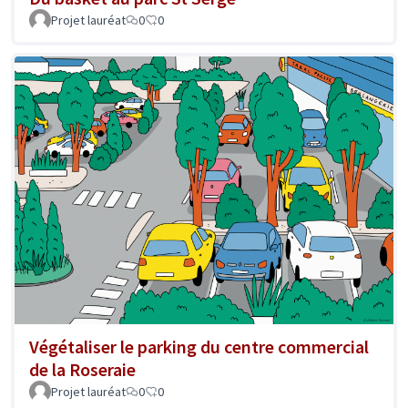
Projet lauréat
0
0
Végétaliser le parking du centre commercial
de la Roseraie
Projet lauréat
0
0