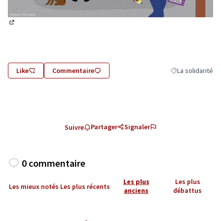
(Lien externe)
Like
Commentaire
La solidarité
Filtrer les résulta
Partager
Signaler
Suivre
0 commentaire
Les plus
Les plus
Les mieux notés
Les plus récents
anciens
débattus