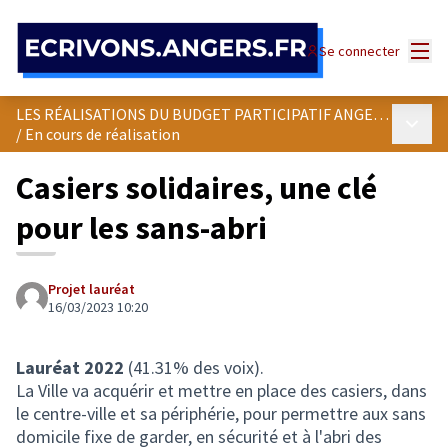
Panneau de gestion des cookies
Menu
Se connecter
LES RÉALISATIONS DU BUDGET PARTICIPATIF ANGEVIN
Menu p
/
En cours de réalisation
Casiers solidaires, une clé
pour les sans-abri
Projet lauréat
16/03/2023 10:20
Lauréat 2022
(41.31% des voix).
La Ville va acquérir et mettre en place des casiers, dans
le centre-ville et sa périphérie, pour permettre aux sans
domicile fixe de garder, en sécurité et à l'abri des