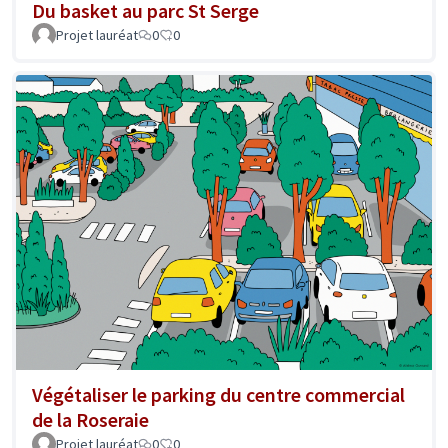
Du basket au parc St Serge
Projet lauréat
0
0
Végétaliser le parking du centre commercial
de la Roseraie
Projet lauréat
0
0