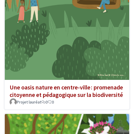
Une oasis nature en centre-ville : promenade
citoyenne et pédagogique sur la biodiversité
Projet lauréat
0
0