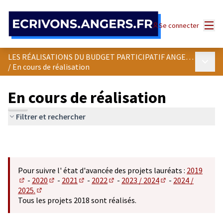
Panneau de gestion des cookies
Menu
Se connecter
LES RÉALISATIONS DU BUDGET PARTICIPATIF ANGEVIN
Menu p
/
En cours de réalisation
En cours de réalisation
Filtrer et rechercher
Pour suivre l' état d'avancée des projets lauréats :
2019
-
2020
-
2021
-
2022
-
2023 / 2024
-
2024 /
(S'ouvre dans un nouvel onglet)
(S'ouvre dans un nouvel onglet)
(S'ouvre dans un nouvel onglet)
(S'ouvre dans un nouvel onglet)
(S'ouvre dans un n
2025.
(S'ouvre dans un nouvel onglet)
Tous les projets 2018 sont réalisés.