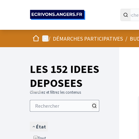
Panneau de gestion des cookies
Accueil
Menu principal
/
DÉMARCHES PARTICIPATIVES
/
BUD
LES 152 IDEES
DEPOSEES
Cherchez et filtrez les contenus
État
Tout