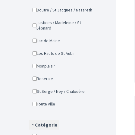
Doutre / St Jacques / Nazareth
Justices / Madeleine / St
Léonard
Lac de Maine
Les Hauts de St Aubin
Monplaisir
Roseraie
St Serge / Ney / Chalouère
Toute ville
Catégorie