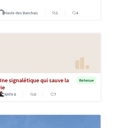
Haute des Banchais
1
4
Une signalétique qui sauve la
Retenue
vie
NATH 6
0
7