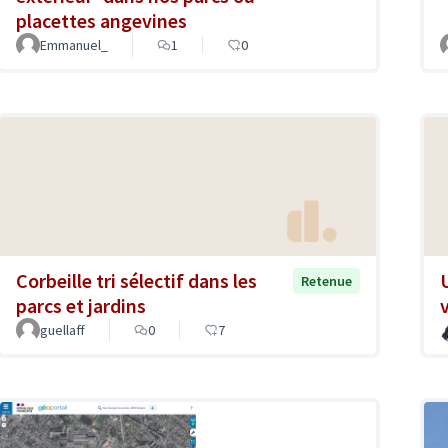
placettes angevines
Emmanuel_
1
0
Corbeille tri sélectif dans les
Retenue
parcs et jardins
guellaff
0
7