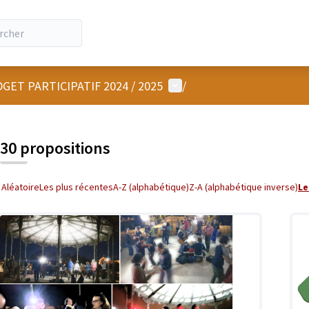
Menu utilisateur
GET PARTICIPATIF 2024 / 2025
/
30 propositions
Aléatoire
Les plus récentes
A-Z (alphabétique)
Z-A (alphabétique inverse)
Le