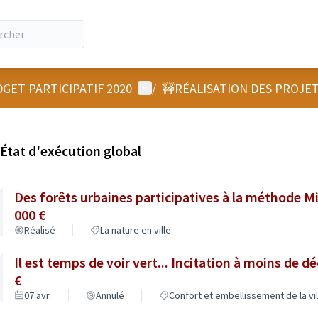
Menu utilisateur
GET PARTICIPATIF 2020
/
🚧RÉALISATION DES PROJE
État d'exécution global
Des forêts urbaines participatives à la méthode Mi
000 €
Réalisé
La nature en ville
Il est temps de voir vert... Incitation à moins de dé
€
07 avr.
Annulé
Confort et embellissement de la vil