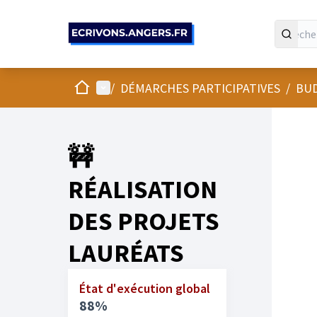
Panneau de gestion des cookies
Accueil
Menu principal
/
DÉMARCHES PARTICIPATIVES
/
BUD
🚧
RÉALISATION
DES PROJETS
LAURÉATS
État d'exécution global
88%