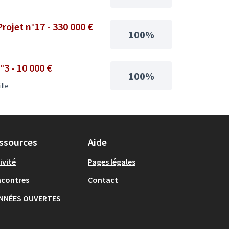
rojet n°17 - 330 000 €
100%
°3 - 10 000 €
100%
lle
ssources
Aide
ivité
Pages légales
ncontres
Contact
NNÉES OUVERTES