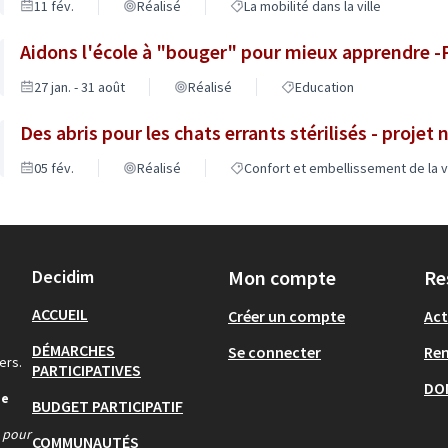
11 fév.
Réalisé
La mobilité dans la ville
Aidons l'école à "bouger" pour mieux apprendre -P
27 jan. - 31 août
Réalisé
Education
Des abris pour les chats errants stérilisés - projet n
05 fév.
Réalisé
Confort et embellissement de la vi
Decidim
Mon compte
Re
ACCUEIL
Créer un compte
Act
DÉMARCHES
Se connecter
Re
ers.
PARTICIPATIVES
DO
de
BUDGET PARTICIPATIF
s pour
COMMUNAUTÉS