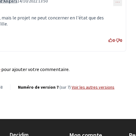
 d'Angers
14/10/2022 13:50
…
ommentaire 2712)
, mais le projet ne peut concerner en l'état que des
lle.
0
0
e
pour ajouter votre commentaire.
58
Numéro de version 7
(sur 7)
voir les autres versions
Decidim
Mon compte
Re