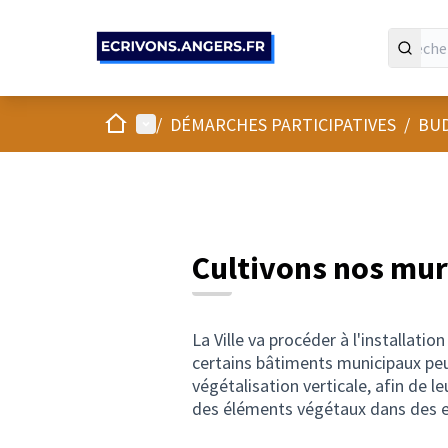
Panneau de gestion des cookies
Accueil
Menu principal
/
DÉMARCHES PARTICIPATIVES
/
BUD
Cultivons nos murs
La Ville va procéder à l'installatio
certains bâtiments municipaux peu
végétalisation verticale, afin de l
des éléments végétaux dans des en