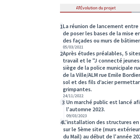
Évolution du projet
La réunion de lancement entre le
1
de poser les bases de la mise e
des façades ou murs de bâtime
05/03/2021
Après études préalables, 5 site
2
travail et le "J connecté jeune
siège de la police municipale ru
de la Ville/ALM rue Emile Bordie
sol et des fils d’acier permett
grimpantes.
24/11/2022
Un marché public est lancé afin
3
l'automne 2023.
09/03/2023
L'installation des structures en f
4
sur le 5ème site (murs extérieur
du Mail) au début de l'année 20