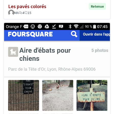
Les pavés colorés
Retenue
MA
4
15