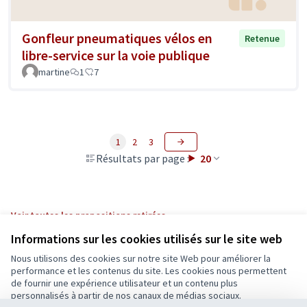
Gonfleur pneumatiques vélos en
Retenue
libre-service sur la voie publique
martine
1
7
1
2
3
Résultats par page :
20
Voir toutes les propositions retirées
Informations sur les cookies utilisés sur le site web
Nous utilisons des cookies sur notre site Web pour améliorer la
Conditions d'utilisation
performance et les contenus du site. Les cookies nous permettent
Paramètres des cookies
de fournir une expérience utilisateur et un contenu plus
Ecrivons Angers sur X
Ecrivons Angers sur Facebook
personnalisés à partir de nos canaux de médias sociaux.