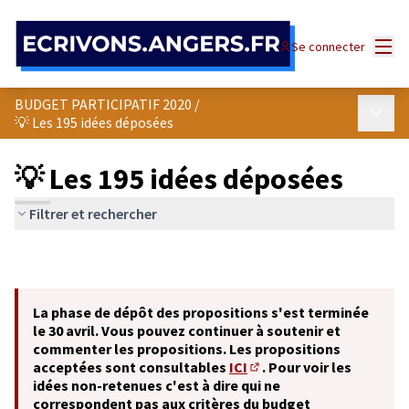
Panneau de gestion des cookies
Menu
Se connecter
BUDGET PARTICIPATIF 2020
/
Menu p
💡 Les 195 idées déposées
💡 Les 195 idées déposées
Filtrer et rechercher
La phase de dépôt des propositions s'est terminée
le 30 avril. Vous pouvez continuer à soutenir et
commenter les propositions. Les propositions
acceptées sont consultables
ICI
. Pour voir les
(S'ouvre dans un nouvel o
idées non-retenues c'est à dire qui ne
correspondent pas aux critères du budget