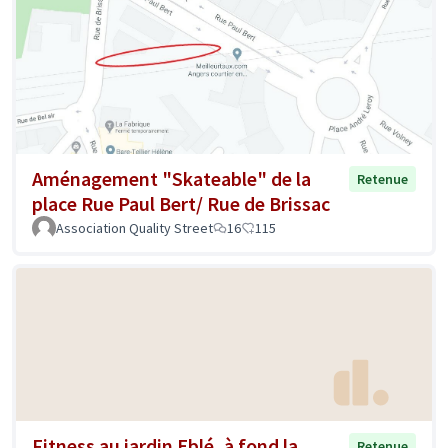
Aménagement "Skateable" de la
Retenue
place Rue Paul Bert/ Rue de Brissac
Association Quality Street
16
115
Fitness au jardin Eblé, à fond la
Retenue