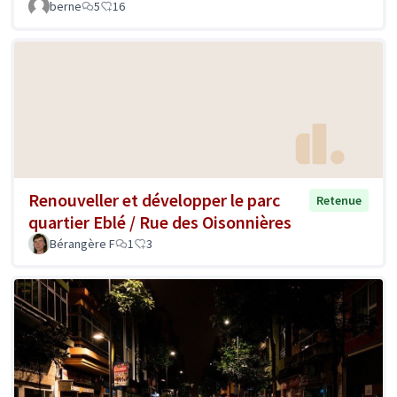
berne
5
16
Renouveller et développer le parc
Retenue
quartier Eblé / Rue des Oisonnières
Bérangère F
1
3