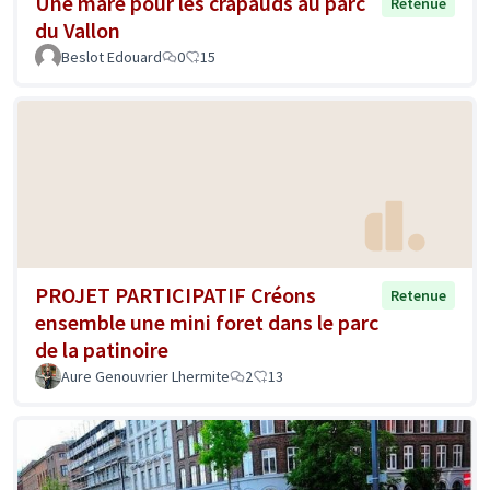
Une mare pour les crapauds au parc
Retenue
du Vallon
Beslot Edouard
0
15
PROJET PARTICIPATIF Créons
Retenue
ensemble une mini foret dans le parc
de la patinoire
Aure Genouvrier Lhermite
2
13