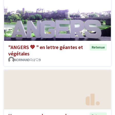
"ANGERS 💚 " en lettre géantes et
Retenue
végétales
NORMAND
1
9