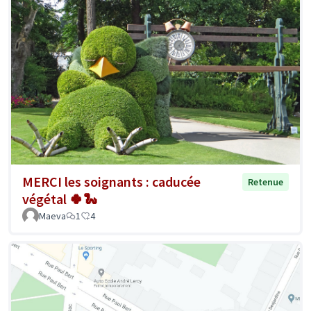
MERCI les soignants : caducée
Retenue
végétal 🍀🐍
Maeva
1
4