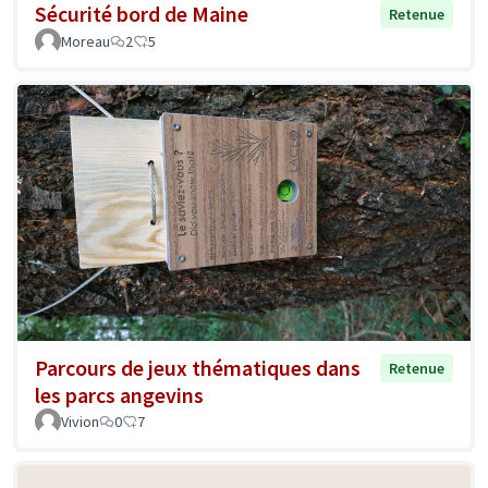
Sécurité bord de Maine
Retenue
Moreau
2
5
Parcours de jeux thématiques dans
Retenue
les parcs angevins
Vivion
0
7