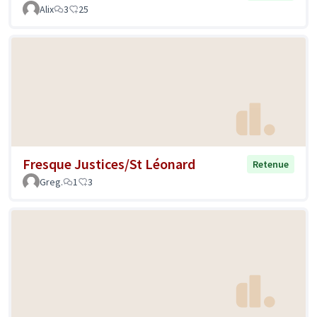
Alix
3
25
Fresque Justices/St Léonard
Retenue
Greg.
1
3