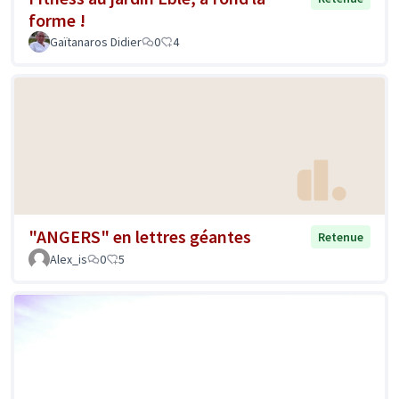
forme !
Gaïtanaros Didier
0
4
"ANGERS" en lettres géantes
Retenue
Alex_is
0
5