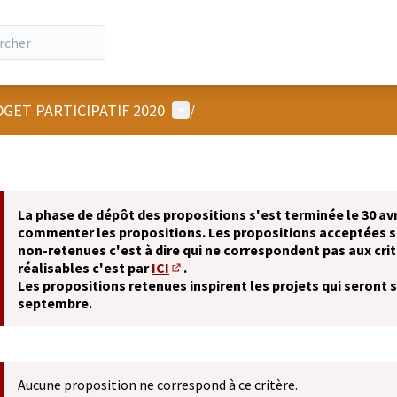
Menu utilisateur
GET PARTICIPATIF 2020
/
La phase de dépôt des propositions s'est terminée le 30 avr
commenter les propositions. Les propositions acceptées 
non-retenues c'est à dire qui ne correspondent pas aux crit
réalisables c'est par
ICI
.
(S'ouvre dans un nouvel onglet)
Les propositions retenues inspirent les projets qui seront 
septembre.
Aucune proposition ne correspond à ce critère.