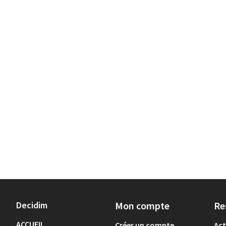
Decidim
Mon compte
Re
ACCUEIL
Créer un compte
Act