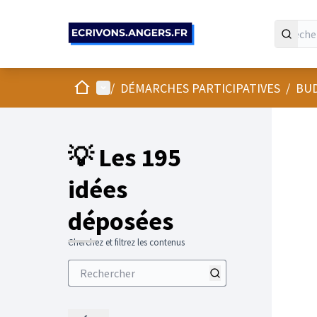
Panneau de gestion des cookies
Accueil
Menu principal
/
DÉMARCHES PARTICIPATIVES
/
BUD
💡 Les 195
idées
déposées
Cherchez et filtrez les contenus