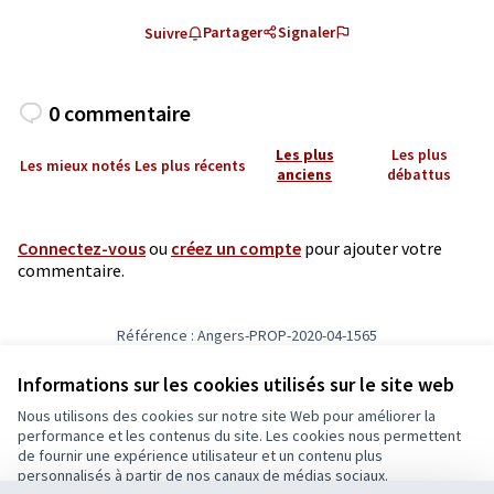
Partager
Signaler
Suivre
0 commentaire
Les plus
Les plus
Les mieux notés
Les plus récents
anciens
débattus
Connectez-vous
ou
créez un compte
pour ajouter votre
commentaire.
Référence : Angers-PROP-2020-04-1565
Vérifiez l'empreinte numérique
Informations sur les cookies utilisés sur le site web
Nous utilisons des cookies sur notre site Web pour améliorer la
Conditions d'utilisation
performance et les contenus du site. Les cookies nous permettent
Paramètres des cookies
de fournir une expérience utilisateur et un contenu plus
Ecrivons Angers sur X
Ecrivons Angers sur Facebook
personnalisés à partir de nos canaux de médias sociaux.