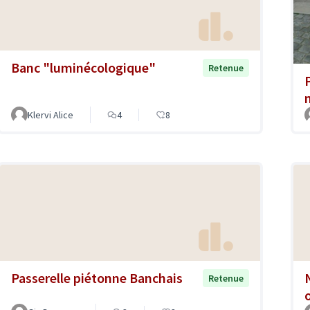
Banc "luminécologique"
Retenue
Klervi Alice
4
8
Passerelle piétonne Banchais
Retenue