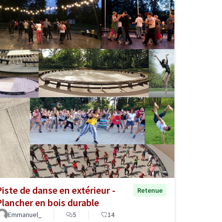
Piste de danse en extérieur -
Retenue
Plancher en bois durable
Emmanuel_
5
14