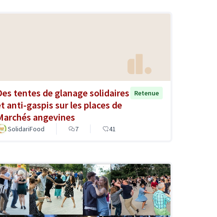
Des tentes de glanage solidaires
Retenue
et anti-gaspis sur les places de
Marchés angevines
SolidariFood
7
41