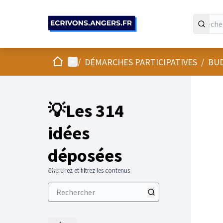
Panneau de gestion des cookies
Accueil
Menu principal
/
DÉMARCHES PARTICIPATIVES
/
BUD
💡Les 314
idées
déposées
Cherchez et filtrez les contenus