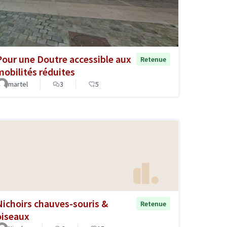
Pour une Doutre accessible aux
Retenue
mobilités réduites
martel
3
5
Nichoirs chauves-souris &
Retenue
oiseaux