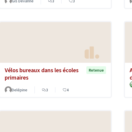
Gis Devanne
3
3
Vélos bureaux dans les écoles
Retenue
primaires
Delépine
3
4