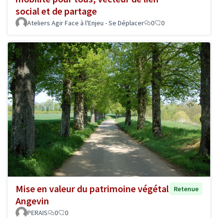
social et de partage
Ateliers Agir Face à l'Enjeu - Se Déplacer
0
0
Mise en valeur du patrimoine végétal
Retenue
Angevin
PERAIS
0
0