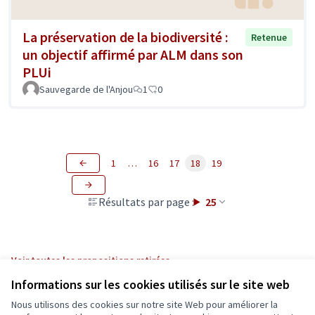
La préservation de la biodiversité :
Retenue
un objectif affirmé par ALM dans son
PLUi
Sauvegarde de l'Anjou
1
0
1
…
16
17
18
19
Résultats par page :
25
Voir toutes les propositions retirées
Informations sur les cookies utilisés sur le site web
Nous utilisons des cookies sur notre site Web pour améliorer la
Conditions d'utilisation