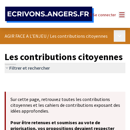
Panneau de gestion des cookies
Menu
Se connecter
Menu p
AGIR FACE A L’ENJEU
/
Les contributions citoyennes
Les contributions citoyennes
Filtrer et rechercher
Sur cette page, retrouvez toutes les contributions
citoyennes et les cahiers de contributions exposant des
idées approfondies.
Pour être retenues et soumises au vote de
priorisation, vos propositions devaient respecter