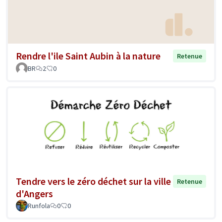
Rendre l'ile Saint Aubin à la nature
Retenue
BR
2
0
Tendre vers le zéro déchet sur la ville
Retenue
d'Angers
Runfola
0
0