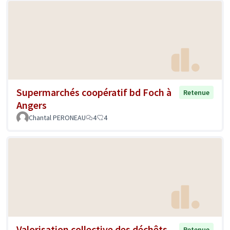
Supermarchés coopératif bd Foch à
Retenue
Angers
Chantal PERONEAU
4
4
Valorisation collective des déchêts
Retenue