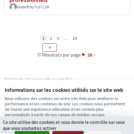
Godefroy
5
24
1
2
3
…
19
Résultats par page :
20
Voir toutes les propositions retirées
Informations sur les cookies utilisés sur le site web
Nous utilisons des cookies sur notre site Web pour améliorer la
Conditions d'utilisation
performance et les contenus du site. Les cookies nous permettent
Paramètres des cookies
de fournir une expérience utilisateur et un contenu plus
Ecrivons Angers sur X
Ecrivons Angers sur Facebook
personnalisés à partir de nos canaux de médias sociaux.
(Lien externe)
(Lien externe)
Ce site utilise des cookies et vous donne le contrôle sur ceux
Tout accepter
que vous souhaitez activer
Accepter seulement les cookies essentiels