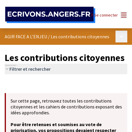
Panneau de gestion des cookies
Menu
Se connecter
Menu p
AGIR FACE A L’ENJEU
/
Les contributions citoyennes
Les contributions citoyennes
Filtrer et rechercher
Sur cette page, retrouvez toutes les contributions
citoyennes et les cahiers de contributions exposant des
idées approfondies.
Pour être retenues et soumises au vote de
priorisation, vos propositions devaient respecter