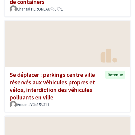
de containers
Chantal PERONEAU
5
1
Se déplacer : parkings centre ville
Retenue
réservés aux véhicules propres et
vélos, interdiction des véhicules
polluants en ville
Voisin JY
15
11