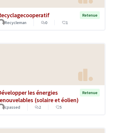
Recyclagecooperatif
Retenue
Recycleman
0
1
Développer les énergies
Retenue
renouvelables (solaire et éolien)
cpassed
2
5