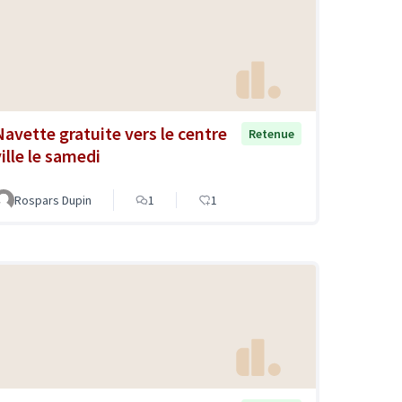
Navette gratuite vers le centre
Retenue
ille le samedi
Rospars Dupin
1
1