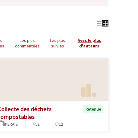
us
Les plus
Les plus
Avec le plus
es
commentées
suivies
d'auteurs
Collecte des déchets
Retenue
compostables
PERAIS
2
12