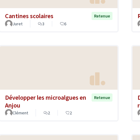
Cantines scolaires
Retenue
Juret
3
6
Développer les microalgues en
Retenue
Anjou
Clément
2
2