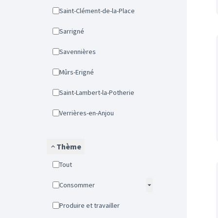
Saint-Clément-de-la-Place
Sarrigné
Savennières
Mûrs-Erigné
Saint-Lambert-la-Potherie
Verrières-en-Anjou
Thème
Tout
Consommer
Produire et travailler