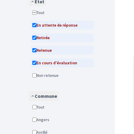
État
Tout
En attente de réponse
Retirée
Retenue
En cours d'évaluation
Non retenue
Commune
Tout
Angers
Avrillé