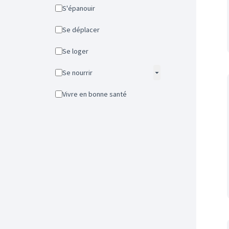
S'épanouir
Se déplacer
Se loger
Se nourrir
Vivre en bonne santé