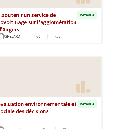
1.soutenir un service de
Retenue
covoiturage sur l'agglomération
d'Angers
GRELARD
0
5
évaluation environnementale et
Retenue
sociale des décisions