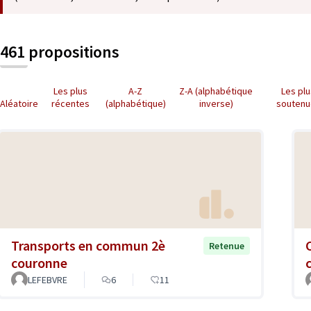
461 propositions
Les plus
A-Z
Z-A (alphabétique
Les pl
Aléatoire
récentes
(alphabétique)
inverse)
soutenu
Transports en commun 2è
Retenue
couronne
LEFEBVRE
6
11