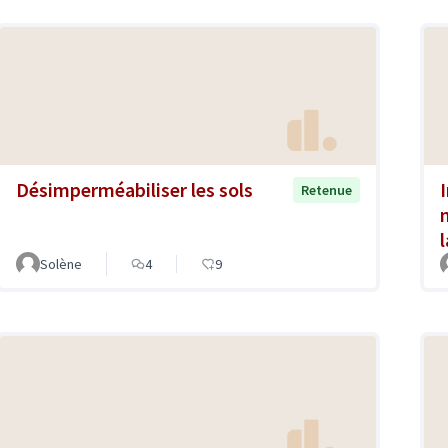
Désimperméabiliser les sols
Retenue
Solène
4
9