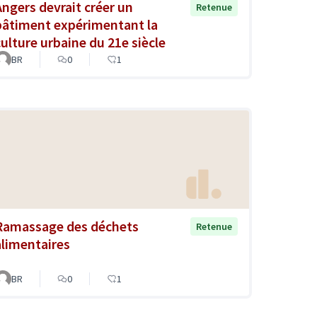
Angers devrait créer un
Retenue
bâtiment expérimentant la
culture urbaine du 21e siècle
BR
0
1
Ramassage des déchets
Retenue
alimentaires
BR
0
1