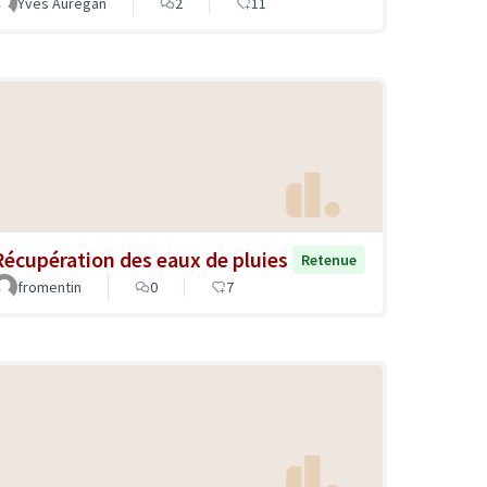
Yves Aurégan
2
11
Récupération des eaux de pluies
Retenue
fromentin
0
7