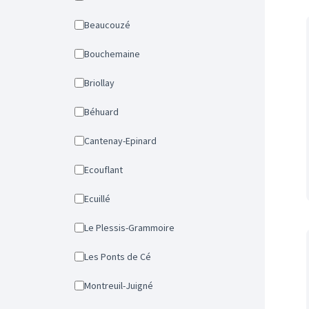
Beaucouzé
Bouchemaine
Briollay
Béhuard
Cantenay-Epinard
Ecouflant
Ecuillé
Le Plessis-Grammoire
Les Ponts de Cé
Montreuil-Juigné