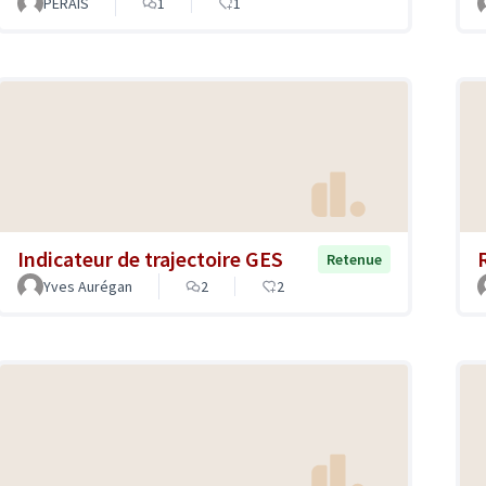
PERAIS
1
1
Indicateur de trajectoire GES
Retenue
Yves Aurégan
2
2