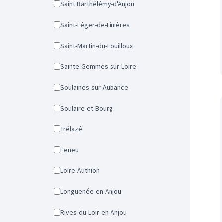
Saint Barthélémy-d'Anjou
Saint-Léger-de-Linières
Saint-Martin-du-Fouilloux
Sainte-Gemmes-sur-Loire
Soulaines-sur-Aubance
Soulaire-et-Bourg
Trélazé
Feneu
Loire-Authion
Longuenée-en-Anjou
Rives-du-Loir-en-Anjou