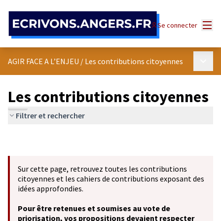
Panneau de gestion des cookies
Menu
Se connecter
Menu p
AGIR FACE A L’ENJEU
/
Les contributions citoyennes
Les contributions citoyennes
Filtrer et rechercher
Sur cette page, retrouvez toutes les contributions
citoyennes et les cahiers de contributions exposant des
idées approfondies.
Pour être retenues et soumises au vote de
priorisation, vos propositions devaient respecter