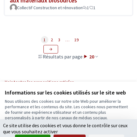
aux matériaux biosourcés
Collectif Construction et rénovation
1
1
1
2
3
…
19
Résultats par page :
20
Voir toutes les propositions retirées
Informations sur les cookies utilisés sur le site web
Nous utilisons des cookies sur notre site Web pour améliorer la
Conditions d'utilisation
performance et les contenus du site. Les cookies nous permettent
Paramètres des cookies
de fournir une expérience utilisateur et un contenu plus
Ecrivons Angers sur X
Ecrivons Angers sur Facebook
personnalisés à partir de nos canaux de médias sociaux.
(Lien externe)
(Lien externe)
Ce site utilise des cookies et vous donne le contrôle sur ceux
Tout accepter
que vous souhaitez activer
Accepter seulement les cookies essentiels