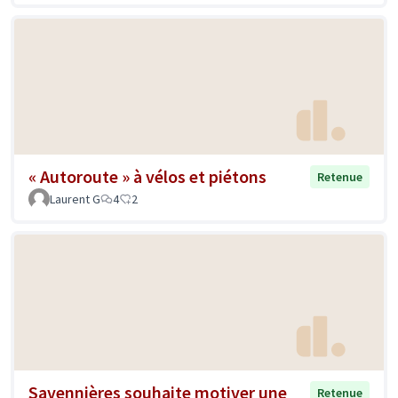
« Autoroute » à vélos et piétons
Retenue
Laurent G
4
2
Savennières souhaite motiver une
Retenue