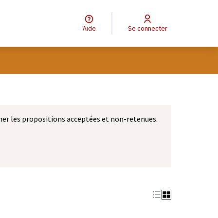
Aide
Se connecter
eur
ner les propositions acceptées et non-retenues.
let)
 nouvel onglet)