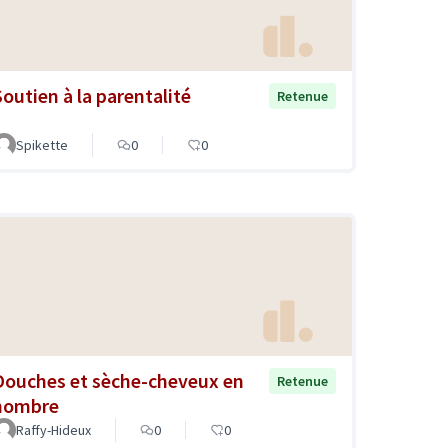
Soutien à la parentalité
Retenue
Spikette
0
0
Douches et sèche-cheveux en
Retenue
nombre
Raffy-Hideux
0
0