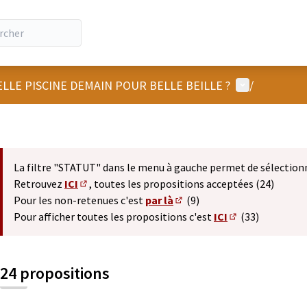
Menu utilisat
LLE PISCINE DEMAIN POUR BELLE BEILLE ?
/
La filtre "STATUT" dans le menu à gauche permet de sélection
Retrouvez
ICI
, toutes les propositions acceptées (24)
(S'ouvre dans un nouvel onglet)
Pour les non-retenues c'est
par là
(9)
(S'ouvre dans un nouvel ong
Pour afficher toutes les propositions c'est
ICI
(33)
(S'ouvre dans un
24 propositions