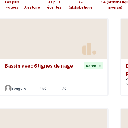
Les plus
Les plus
A-Z
Z-A (alphabétiq
votées
Aléatoire
récentes
(alphabétique)
inverse)
Bassin avec 6 lignes de nage
Retenue
Bougère
0
0