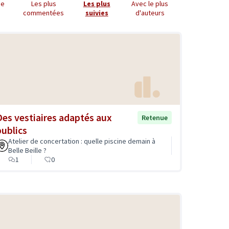
ue
Les plus
Les plus
Avec le plus
commentées
suivies
d'auteurs
Des vestiaires adaptés aux
Retenue
publics
Atelier de concertation : quelle piscine demain à
Belle Beille ?
1
0