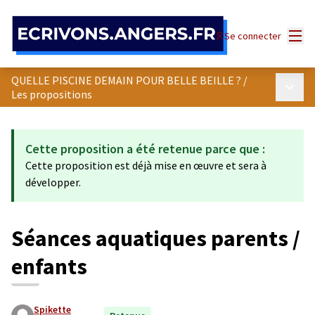
Panneau de gestion des cookies
Menu
Se connecter
QUELLE PISCINE DEMAIN POUR BELLE BEILLE ?
/
Menu p
Les propositions
Cette proposition a été retenue parce que :
Cette proposition est déjà mise en œuvre et sera à
développer.
Séances aquatiques parents /
enfants
Spikette