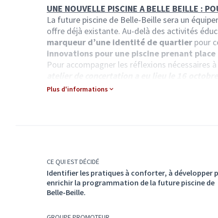
UNE NOUVELLE PISCINE A BELLE BEILLE : PO
La future piscine de Belle-Beille sera un équi
offre déjà existante. Au-delà des activités éduc
marqueur d’une identité de quartier
pour c
innovations pour une piscine prenant place 
Pour accompagner les réflexions nécessaires 
atelier de concertation a eu lieu le 16 octobre
conforter, à développer pour enrichir la pr
Plus d'informations
25 propositions ont été recensées et réper
les accès (transports en commun / parking / hora
les services (accueil /vestiaires / douches / etc..
les équipements (bassin couvert /jardin aquatiqu
les activités (cours / aquagym / détente / jeux p
le développement durable ( innovations/ enviro
CE QUI EST DÉCIDÉ
COMMENT PARTICIPER ET APPORTER VOS C
Identifier les pratiques à conforter, à développer 
enrichir la programmation de la future piscine de
Angevins et Angevines vous pouvez
jusqu'au 
Belle-Beille.
-Voter pour les 5 propositions qui vous sembl
ce futur équipement. Vous pouvez également
r
apportant vos commentaires
(bas de page d
GROUPE PROMOTEUR