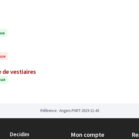
nue
nue
 de vestiaires
nue
Référence : Angers-PART-2019-11-43
Decidim
Mon compte
Re