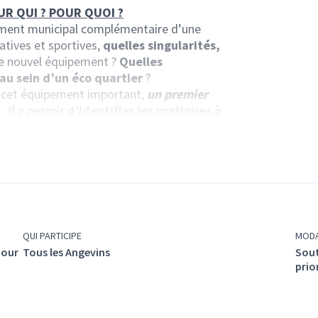
UR QUI ? POUR QUOI ?
pement municipal complémentaire d’une
atives et sportives,
quelles singularités,
e nouvel équipement ?
Quelles
au sein d’un éco quartier
?
à cet équipement important,
un premier
. Il a permis
d’identifier les pratiques à
ogrammation de la future piscine.
toriées par thématique
(Lien externe)
ires / etc..)
.)
e / pataugeoire et solarium / etc...)
our les enfants / etc...)
nnement / gestion des ressources / etc...)
QUI PARTICIPE
MODA
ONTRIBUTIONS ?
pour
Tous les Angevins
Sout
prio
30 novembre
:
ent prioritaires
à mettre en oeuvre pour
éagir à l'ensemble
des propositions en
e chaque proposition)