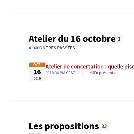
Atelier du 16 octobre
1
Passer la carte
L'élément suivant est une carte qui présente les élé
RENCONTRES PASSÉES
+
−
OCT.
Atelier de concertation : quelle pis
16
18:30 PM CEST
En présentiel
2019
Les propositions
33