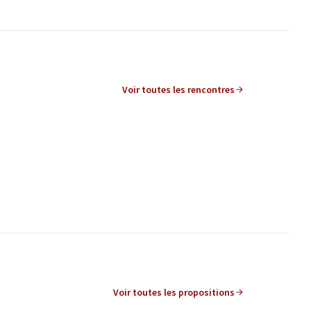
Voir toutes les rencontres
Leaflet
|
©
OpenStreetMap
contributors
utilisé avec un lecteur d'écran, mais il peut être difficile à com
Voir toutes les propositions