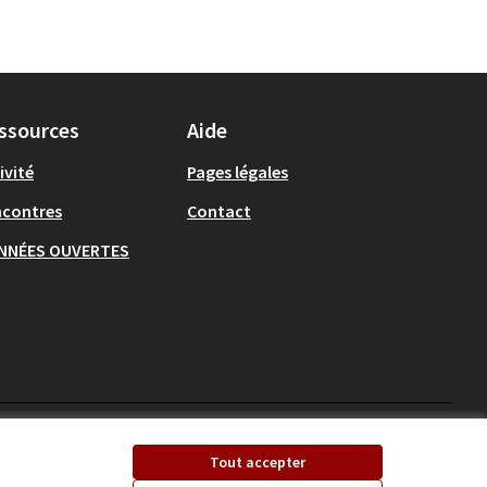
ssources
Aide
ivité
Pages légales
ncontres
Contact
NNÉES OUVERTES
Ecrivons Angers sur X
Ecrivons Angers sur
Tout accepter
(Lien externe)
(Lien externe)