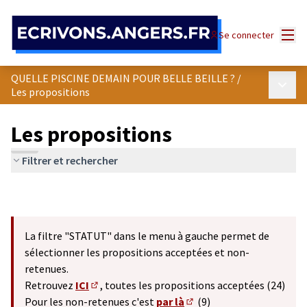
Panneau de gestion des cookies
Menu
Se connecter
QUELLE PISCINE DEMAIN POUR BELLE BEILLE ?
/
Menu p
Les propositions
Les propositions
Filtrer et rechercher
La filtre "STATUT" dans le menu à gauche permet de
sélectionner les propositions acceptées et non-
retenues.
Retrouvez
ICI
, toutes les propositions acceptées (24)
(S'ouvre dans un nouvel onglet)
Pour les non-retenues c'est
par là
(9)