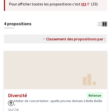
(S'ouvre dans un nouvel o
Pour afficher toutes les propositions c'est
ICI
(33)
(S'ouvre dans 
4 propositions
Classement des propositions par :
Diversité
Retenue
Atelier de concertation : quelle piscine demain à Belle Beille
?
1
0