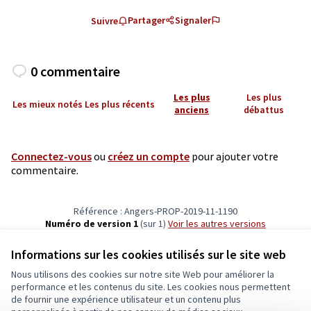
Partager
Signaler
Suivre
0 commentaire
Les plus
Les plus
Les mieux notés
Les plus récents
anciens
débattus
Connectez-vous
ou
créez un compte
pour ajouter votre
commentaire.
Référence : Angers-PROP-2019-11-1190
Numéro de version 1
(sur 1)
voir les autres versions
Vérifiez l'empreinte numérique
Informations sur les cookies utilisés sur le site web
Nous utilisons des cookies sur notre site Web pour améliorer la
Conditions d'utilisation
performance et les contenus du site. Les cookies nous permettent
Paramètres des cookies
de fournir une expérience utilisateur et un contenu plus
Ecrivons Angers sur X
Ecrivons Angers sur Facebook