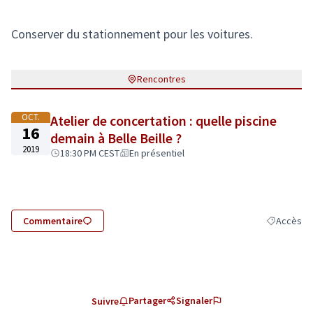
Conserver du stationnement pour les voitures.
Rencontres
OCT.
Atelier de concertation : quelle piscine
16
demain à Belle Beille ?
2019
18:30 PM CEST
En présentiel
Commentaire
Accès
Filtrer les 
Partager
Signaler
Suivre