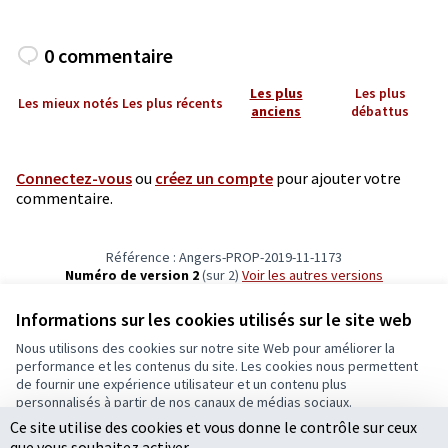
0 commentaire
Les plus
Les plus
Les mieux notés
Les plus récents
anciens
débattus
Connectez-vous
ou
créez un compte
pour ajouter votre
commentaire.
Référence : Angers-PROP-2019-11-1173
Numéro de version 2
(sur 2)
voir les autres versions
Vérifiez l'empreinte numérique
Informations sur les cookies utilisés sur le site web
Nous utilisons des cookies sur notre site Web pour améliorer la
Conditions d'utilisation
performance et les contenus du site. Les cookies nous permettent
Paramètres des cookies
de fournir une expérience utilisateur et un contenu plus
Ecrivons Angers sur X
Ecrivons Angers sur Facebook
personnalisés à partir de nos canaux de médias sociaux.
(Lien externe)
(Lien externe)
Ce site utilise des cookies et vous donne le contrôle sur ceux
Tout accepter
que vous souhaitez activer