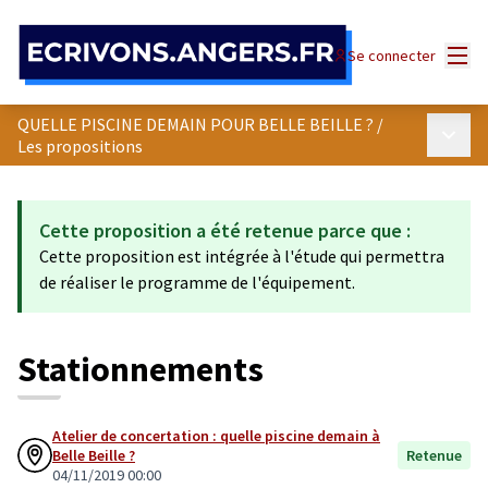
Panneau de gestion des cookies
Menu
Se connecter
QUELLE PISCINE DEMAIN POUR BELLE BEILLE ?
/
Menu p
Les propositions
Cette proposition a été retenue parce que :
Cette proposition est intégrée à l'étude qui permettra
de réaliser le programme de l'équipement.
Stationnements
Atelier de concertation : quelle piscine demain à
Belle Beille ?
Retenue
04/11/2019 00:00