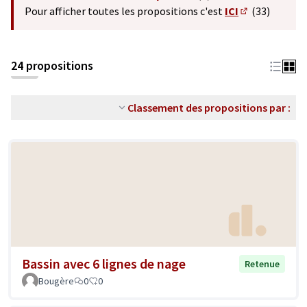
(S'ouvre dans un nouvel o
Pour afficher toutes les propositions c'est
ICI
(33)
(S'ouvre dans 
24 propositions
Classement des propositions par :
Bassin avec 6 lignes de nage
Retenue
Bougère
0
0