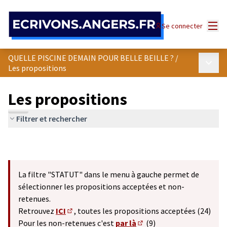
Panneau de gestion des cookies
Menu
Se connecter
QUELLE PISCINE DEMAIN POUR BELLE BEILLE ?
/
Menu p
Les propositions
Les propositions
Filtrer et rechercher
La filtre "STATUT" dans le menu à gauche permet de
sélectionner les propositions acceptées et non-
retenues.
Retrouvez
ICI
, toutes les propositions acceptées (24)
(S'ouvre dans un nouvel onglet)
Pour les non-retenues c'est
par là
(9)