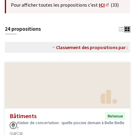
(S'ouvre dans un nouvel o
Pour afficher toutes les propositions c'est
ICI
(33)
(S'ouvre dans 
24 propositions
Classement des propositions par :
Bâtiments
Retenue
Atelier de concertation : quelle piscine demain à Belle Beille
?
0
0