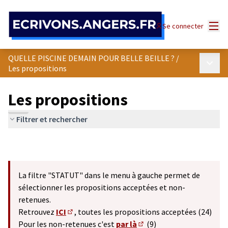
Panneau de gestion des cookies
Menu
Se connecter
QUELLE PISCINE DEMAIN POUR BELLE BEILLE ?
/
Menu p
Les propositions
Les propositions
Filtrer et rechercher
La filtre "STATUT" dans le menu à gauche permet de
sélectionner les propositions acceptées et non-
retenues.
Retrouvez
ICI
, toutes les propositions acceptées (24)
(S'ouvre dans un nouvel onglet)
Pour les non-retenues c'est
par là
(9)