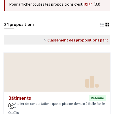
(S'ouvre dans un nouvel o
Pour afficher toutes les propositions c'est
ICI
(33)
(S'ouvre dans 
24 propositions
Classement des propositions par :
Bâtiments
Retenue
Atelier de concertation : quelle piscine demain à Belle Beille
?
0
0