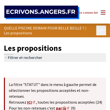
Panneau de gestion des cookies
Menu
Se connecter
QUELLE PISCINE DEMAIN POUR BELLE BEILLE ?
/
Menu p
Les propositions
Les propositions
Filtrer et rechercher
La filtre "STATUT" dans le menu à gauche permet de
sélectionner les propositions acceptées et non-
retenues.
Retrouvez
ICI
, toutes les propositions acceptées (24)
(S'ouvre dans un nouvel onglet)
Pour les non-retenues c'est
par là
(9)