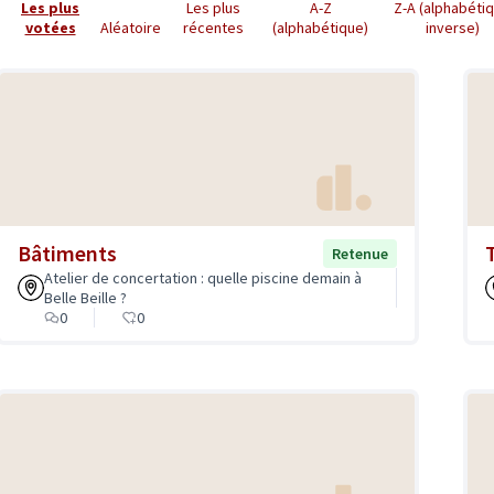
Les plus
Les plus
A-Z
Z-A (alphabéti
votées
Aléatoire
récentes
(alphabétique)
inverse)
Bâtiments
T
Retenue
Atelier de concertation : quelle piscine demain à
Belle Beille ?
0
0