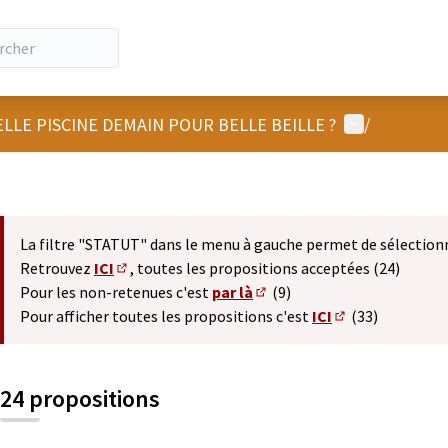
Menu utilisat
LLE PISCINE DEMAIN POUR BELLE BEILLE ?
/
La filtre "STATUT" dans le menu à gauche permet de sélection
Retrouvez
ICI
, toutes les propositions acceptées (24)
(S'ouvre dans un nouvel onglet)
Pour les non-retenues c'est
par là
(9)
(S'ouvre dans un nouvel ong
Pour afficher toutes les propositions c'est
ICI
(33)
(S'ouvre dans un
24 propositions