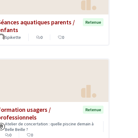
Séances aquatiques parents /
Retenue
enfants
Spikette
0
0
Formation usagers /
Retenue
professionnels
Atelier de concertation : quelle piscine demain à
Belle Beille ?
0
0