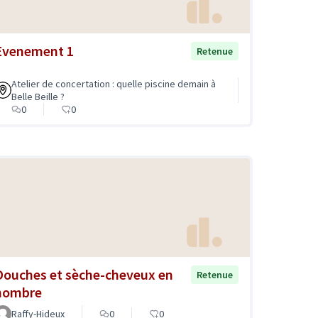
Evenement 1
Retenue
Atelier de concertation : quelle piscine demain à
Belle Beille ?
0
0
Douches et sèche-cheveux en
Retenue
nombre
Raffy-Hideux
0
0