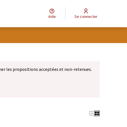
Aide
Se connecter
eur
ner les propositions acceptées et non-retenues.
let)
 nouvel onglet)