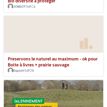
Bio diversité à protéger
JONDOT
0
2
Preservons le naturel au maximum - ok pour
Boite à livres + prairie sauvage
Dupont
0
0