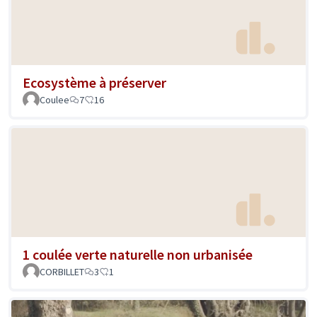
Ecosystème à préserver
Coulee
7
16
1 coulée verte naturelle non urbanisée
CORBILLET
3
1