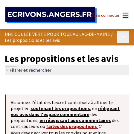
Panneau de gestion des cookies
Menu
Se connecter
UNE COULEE VERTE POUR TOUS AU LAC-DE-MAINE
/
Menu p
Les propositions et les avis
Les propositions et les avis
Filtrer et rechercher
Visionnez l'état des lieux et contribuez à affiner le
projet en
soutenant les propositions
, en
rédigeant
vos avis dans l'espace commentaire
des
propositions,
en réagissant aux commentaires
des
contributeurs ou
faites des propositions
.
(S'ouvre dans un 
Vous devez activer tous les cookies pour voir ce