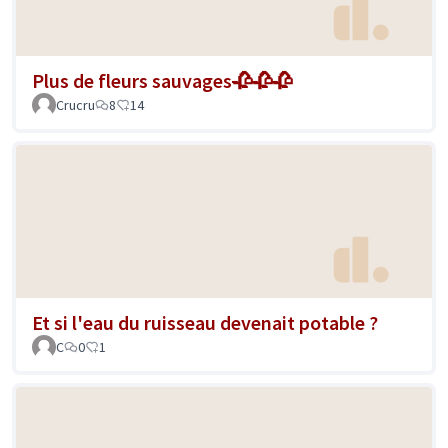
Plus de fleurs sauvages🥀🥀🥀
Crucru
8
14
Et si l'eau du ruisseau devenait potable ?
C
0
1