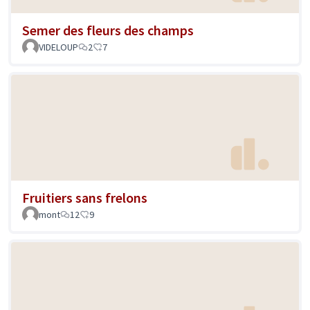
Semer des fleurs des champs
VIDELOUP
2
7
Fruitiers sans frelons
mont
12
9