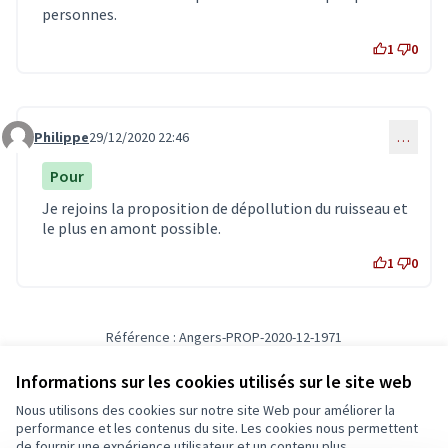
personnes.
1
0
Philippe
29/12/2020 22:46
…
Commentaire 2607
Pour
Je rejoins la proposition de dépollution du ruisseau et
le plus en amont possible.
1
0
Référence : Angers-PROP-2020-12-1971
Vérifiez l'empreinte numérique
Informations sur les cookies utilisés sur le site web
Nous utilisons des cookies sur notre site Web pour améliorer la
Conditions d'utilisation
performance et les contenus du site. Les cookies nous permettent
Paramètres des cookies
de fournir une expérience utilisateur et un contenu plus