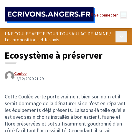
Panneau de gestion des cookies
Menu
Se connecter
UNE COULEE VERTE POUR TOUS AU LAC-DE-MAINE
/
Menu p
Les propositions et les avis
Ecosystème à préserver
Coulee
12/12/2020 21:29
Cette Coulée verte porte vraiment bien son nom et il
serait dommage de la dénaturer si ce n'est en réparant
les équipements déjà présents. Laissons-là telle qu'elle
est avec ses nichoirs installés à bon escient, faune et
flore préservées et sol suffisamment goudronné d'un
côté facilitant l'accessibilité. Cependant, il serait