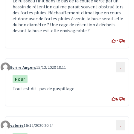
Le ruisseau finit dans le bas de la coulée verte par un
bassin de rétention qui me paraît souvent obstrué lors
des fortes pluies. Réchauffement climatique en cours
et donc avec de fortes pluies à venir, la buse serait-elle
du bon diamètre ? Une cage de rétention à déchets
devant la buse est-elle envisageable ?
7
0
Ecrire Angers
15/12/2020 18:11
…
Commentaire 2400
Pour
Tout est dit...pas de gaspillage
6
0
valerie
16/12/2020 20:24
…
Commentaire 2422