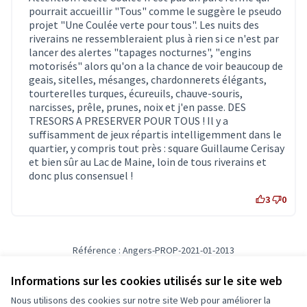
pourrait accueillir "Tous" comme le suggère le pseudo
projet "Une Coulée verte pour tous". Les nuits des
riverains ne ressembleraient plus à rien si ce n'est par
lancer des alertes "tapages nocturnes", "engins
motorisés" alors qu'on a la chance de voir beaucoup de
geais, sitelles, mésanges, chardonnerets élégants,
tourterelles turques, écureuils, chauve-souris,
narcisses, prêle, prunes, noix et j'en passe. DES
TRESORS A PRESERVER POUR TOUS ! Il y a
suffisamment de jeux répartis intelligemment dans le
quartier, y compris tout près : square Guillaume Cerisay
et bien sûr au Lac de Maine, loin de tous riverains et
donc plus consensuel !
3
0
Référence : Angers-PROP-2021-01-2013
Vérifiez l'empreinte numérique
Informations sur les cookies utilisés sur le site web
Nous utilisons des cookies sur notre site Web pour améliorer la
Conditions d'utilisation