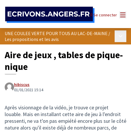
Panneau de gestion des cookies
Menu
Se connecter
UNE COULEE VERTE POUR TOUS AU LAC-DE-MAINE
/
Menu p
Les propositions et les avis
Aire de jeux , tables de pique-
nique
hibiscus
01/01/2021 15:14
Après visionnage de la vidéo, je trouve ce projet
louable. Mais en installant cette aire de jeu à l'endroit
pressenti, ne va t'on pas empiété encore plus sur le côté
nature alors qu'il existe déjà de nombreux parcs, de