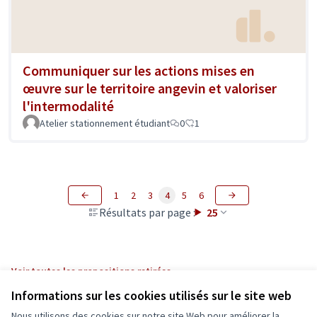
Communiquer sur les actions mises en
œuvre sur le territoire angevin et valoriser
l'intermodalité
Atelier stationnement étudiant
0
1
1
2
3
4
5
6
Résultats par page :
25
Voir toutes les propositions retirées
Informations sur les cookies utilisés sur le site web
Nous utilisons des cookies sur notre site Web pour améliorer la