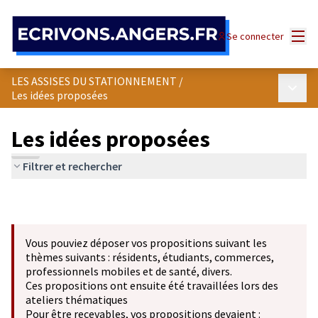
Panneau de gestion des cookies
Menu
Se connecter
LES ASSISES DU STATIONNEMENT
/
Menu p
Les idées proposées
Les idées proposées
Filtrer et rechercher
Vous pouviez déposer vos propositions suivant les
thèmes suivants : résidents, étudiants, commerces,
professionnels mobiles et de santé, divers.
Ces propositions ont ensuite été travaillées lors des
ateliers thématiques
Pour être recevables, vos propositions devaient :