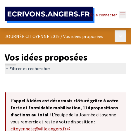
Panneau de gestion des cookies
Menu
Se connecter
Menu p
JOURNÉE CITOYENNE 2019
/
Vos idées proposées
Vos idées proposées
Filtrer et rechercher
L’appel à idées est désormais clôturé grâce à votre
forte et formidable mobilisation, 114 propositions
d’actions au total !
L’équipe de la Journée citoyenne
vous remercie et reste à votre disposition :
citoyennete@ville.angers.fr