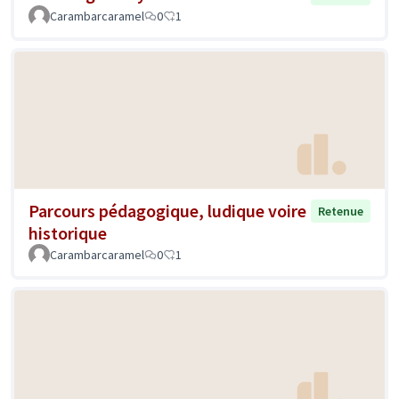
Carambarcaramel
0
1
Parcours pédagogique, ludique voire
Retenue
historique
Carambarcaramel
0
1