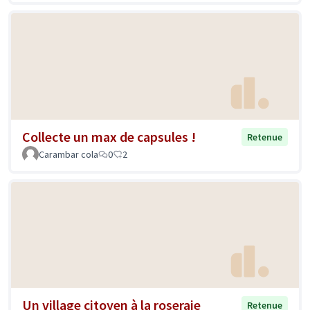
Collecte un max de capsules !
Retenue
Carambar cola
0
2
Un village citoyen à la roseraie
Retenue