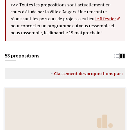
(S'ouvre dans un nouvel onglet)
>>> Toutes les propositions sont actuellement en
cours d’étude par la Ville d’Angers. Une rencontre
réunissant les porteurs de projets a eu lieu
le 6 février
(S'ouv
pour concocter un programme qui vous ressemble et
nous rassemble, le dimanche 19 mai prochain !
58 propositions
Classement des propositions par :