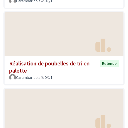
Carambar cola
0
1
Réalisation de poubelles de tri en
Retenue
palette
Carambar cola
0
1