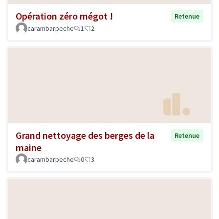
Opération zéro mégot !
Retenue
carambarpeche
1
2
Grand nettoyage des berges de la
Retenue
maine
carambarpeche
0
3