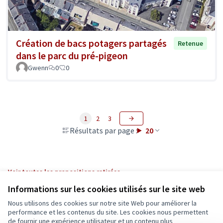
Création de bacs potagers partagés
Retenue
dans le parc du pré-pigeon
Gwenn
0
0
1
2
3
Résultats par page :
20
Voir toutes les propositions retirées
Informations sur les cookies utilisés sur le site web
Nous utilisons des cookies sur notre site Web pour améliorer la
Conditions d'utilisation
performance et les contenus du site. Les cookies nous permettent
Paramètres des cookies
de fournir une expérience utilisateur et un contenu plus
Ecrivons Angers sur X
Ecrivons Angers sur Facebook