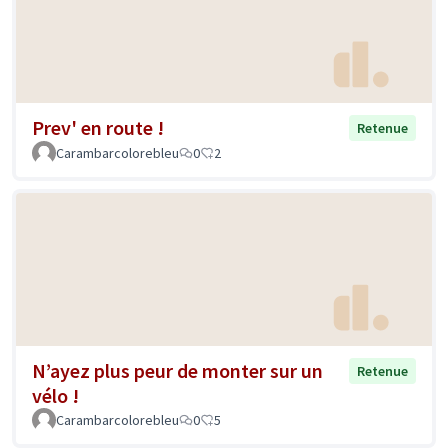
Prev' en route !
Retenue
Carambarcolorebleu
0
2
N’ayez plus peur de monter sur un
Retenue
vélo !
Carambarcolorebleu
0
5