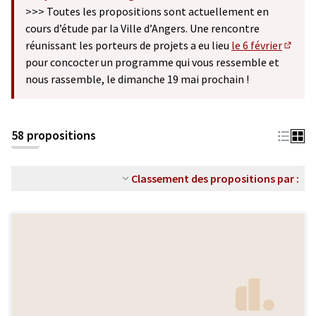
(S'ouvre dans un nouvel onglet)
>>> Toutes les propositions sont actuellement en
cours d’étude par la Ville d’Angers. Une rencontre
réunissant les porteurs de projets a eu lieu
le 6 février
(S'ouv
pour concocter un programme qui vous ressemble et
nous rassemble, le dimanche 19 mai prochain !
58 propositions
Classement des propositions par :