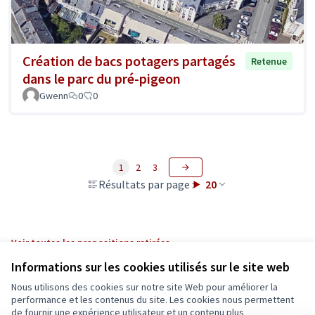
Création de bacs potagers partagés
Retenue
dans le parc du pré-pigeon
Gwenn
0
0
1
2
3
Résultats par page :
20
Voir toutes les propositions retirées
Informations sur les cookies utilisés sur le site web
Nous utilisons des cookies sur notre site Web pour améliorer la
Conditions d'utilisation
performance et les contenus du site. Les cookies nous permettent
Paramètres des cookies
de fournir une expérience utilisateur et un contenu plus
Ecrivons Angers sur X
Ecrivons Angers sur Facebook