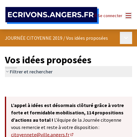
Panneau de gestion des cookies
Menu
Se connecter
Menu p
JOURNÉE CITOYENNE 2019
/
Vos idées proposées
Vos idées proposées
Filtrer et rechercher
L’appel à idées est désormais clôturé grâce à votre
forte et formidable mobilisation, 114 propositions
d’actions au total !
L’équipe de la Journée citoyenne
vous remercie et reste à votre disposition :
citoyennete@ville.angers.fr