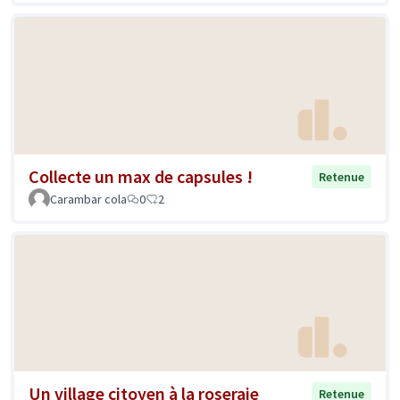
Collecte un max de capsules !
Retenue
Carambar cola
0
2
Un village citoyen à la roseraie
Retenue