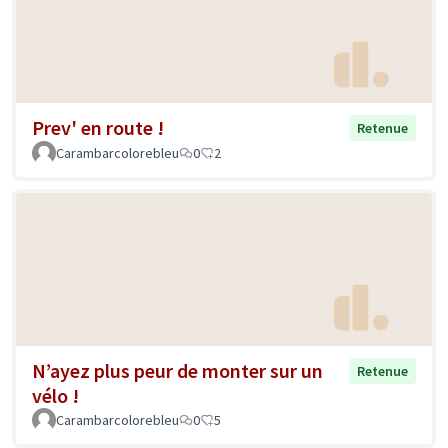
Prev' en route !
Retenue
Carambarcolorebleu
0
2
N’ayez plus peur de monter sur un
Retenue
vélo !
Carambarcolorebleu
0
5