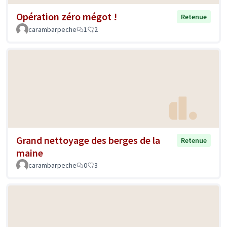
Opération zéro mégot !
Retenue
carambarpeche
1
2
Grand nettoyage des berges de la
Retenue
maine
carambarpeche
0
3