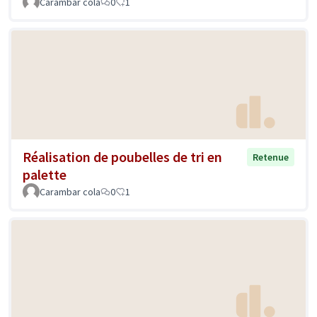
Carambar cola
0
1
Réalisation de poubelles de tri en
Retenue
palette
Carambar cola
0
1