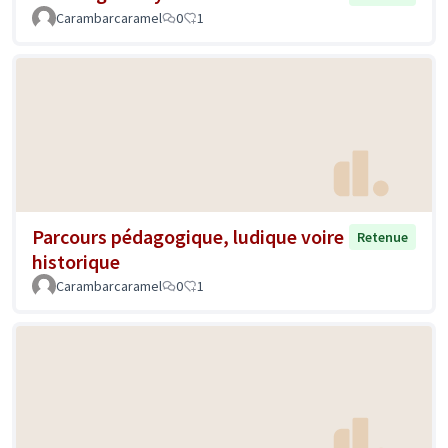
Carambarcaramel
0
1
Parcours pédagogique, ludique voire
Retenue
historique
Carambarcaramel
0
1