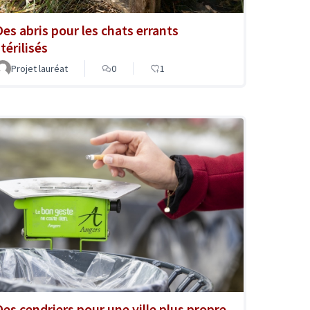
Des abris pour les chats errants
térilisés
Projet lauréat
0
1
Des cendriers pour une ville plus propre