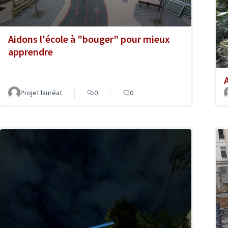
Aidons l'école à "bouger" pour mieux
apprendre
A
Projet lauréat
0
0