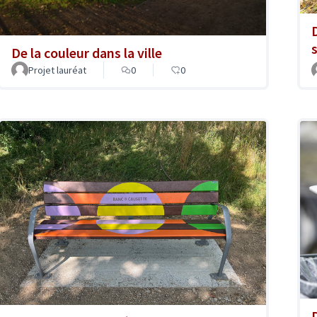
s
De la couleur dans la ville
Projet lauréat
0
0