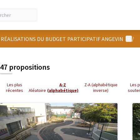
Menu u
 RÉALISATIONS DU BUDGET PARTICIPATIF ANGEVIN
/
47 propositions
Les plus
A-Z
Z-A (alphabétique
Les p
récentes
Aléatoire
(alphabétique)
inverse)
soute