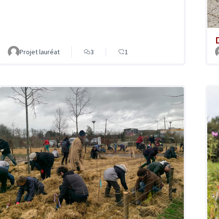
Projet lauréat
3
1