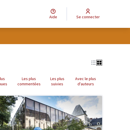
Aide
Se connecter
tilisateur
lus
Les plus
Les plus
Avec le plus
nues
commentées
suivies
d'auteurs