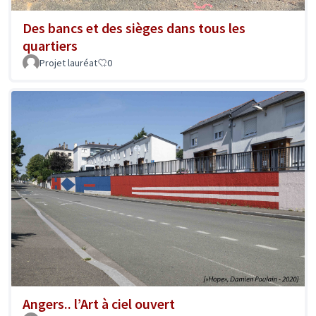
Des bancs et des sièges dans tous les
quartiers
Projet lauréat
0
Angers.. l’Art à ciel ouvert