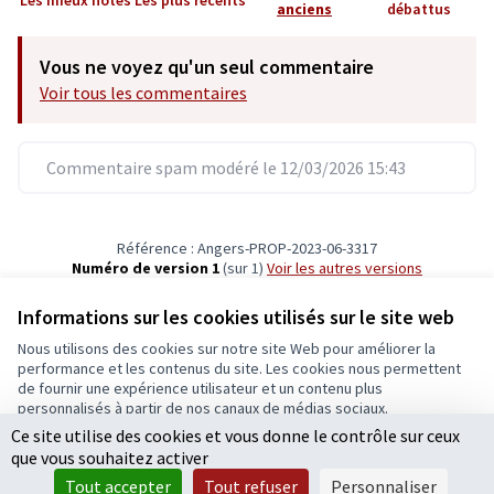
Les mieux notés
Les plus récents
anciens
débattus
Vous ne voyez qu'un seul commentaire
Voir tous les commentaires
Commentaire spam modéré le 12/03/2026 15:43
Référence : Angers-PROP-2023-06-3317
Numéro de version 1
(sur 1)
voir les autres versions
Vérifiez l'empreinte numérique
Informations sur les cookies utilisés sur le site web
Nous utilisons des cookies sur notre site Web pour améliorer la
Conditions d'utilisation
performance et les contenus du site. Les cookies nous permettent
Paramètres des cookies
de fournir une expérience utilisateur et un contenu plus
Ecrivons Angers sur X
Ecrivons Angers sur Facebook
personnalisés à partir de nos canaux de médias sociaux.
(Lien externe)
(Lien externe)
Ce site utilise des cookies et vous donne le contrôle sur ceux
Tout accepter
que vous souhaitez activer
Accepter seulement les cookies essentiels
Tout accepter
Tout refuser
Personnaliser