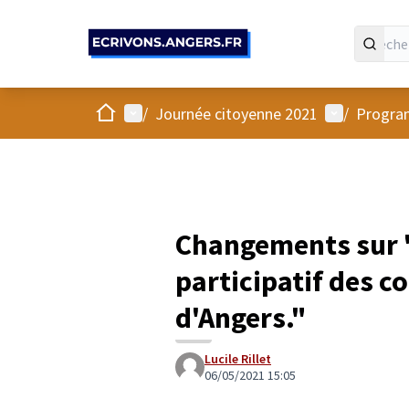
Panneau de gestion des cookies
Accueil
Menu principal
Menu utilis
/
Journée citoyenne 2021
/
Program
Changements sur 
participatif des 
d'Angers."
Lucile Rillet
06/05/2021 15:05